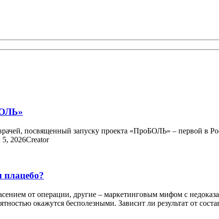
БОЛЬ»
 врачей, посвященный запуску проекта «ПроБОЛЬ» – первой в Р
5, 2026Creator
и плацебо?
пасением от операции, другие – маркетинговым мифом с недоказ
оятностью окажутся бесполезными. Зависит ли результат от сост