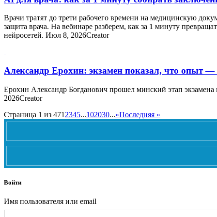
Врачи тратят до трети рабочего времени на медицинскую докум
защита врача. На вебинаре разберем, как за 1 минуту превра
нейросетей. Июл 8, 2026Creator
Александр Ерохин: экзамен показал, что опыт — 
Ерохин Александр Богданович прошел минский этап экзамена в
2026Creator
Страница 1 из 47
1
2
3
4
5
...
10
20
30
...
»
Последняя »
Войти
Имя пользователя или email