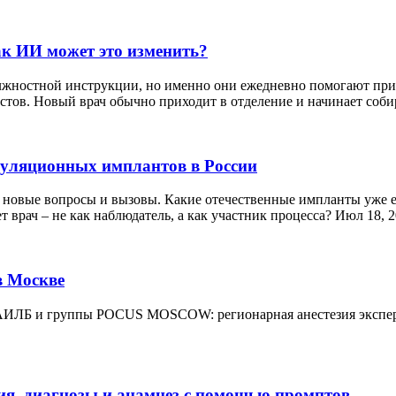
ак ИИ может это изменить?
олжностной инструкции, но именно они ежедневно помогают при
стов. Новый врач обычно приходит в отделение и начинает собир
дуляционных имплантов в России
я новые вопросы и вызовы. Какие отечественные импланты уже ес
т врач – не как наблюдатель, а как участник процесса? Июл 18, 2
в Москве
 АИЛБ и группы POCUS MOSCOW: регионарная анестезия эксперт
ния, диагнозы и анамнез с помощью промптов