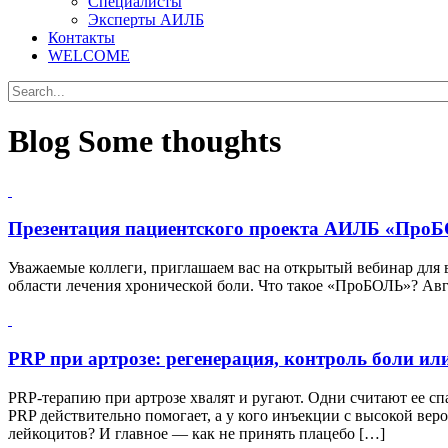
Специалисты
Эксперты АИЛБ
Контакты
WELCOME
Blog
Some thoughts
Презентация пациентского проекта АИЛБ «Про
Уважаемые коллеги, приглашаем вас на открытый вебинар для
области лечения хронической боли. Что такое «ПроБОЛЬ»? Авг 
PRP при артрозе: регенерация, контроль боли ил
PRP-терапию при артрозе хвалят и ругают. Одни считают ее с
PRP действительно помогает, а у кого инъекции с высокой вер
лейкоцитов? И главное — как не принять плацебо […]