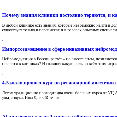
Почему знания клиники постоянно теряются, и к
В любой клинике есть знания, которые невозможно найти в д
существует только в переписках и в головах опытных специали
Импортозамещение в сфере инвазивных нейромо
Нейромодуляция в России растёт – но вместе с тем, появляютс
появятся в клиниках? И главное: какую роль во всём этом играе
4-5 июля прошел курс по регионарной анестезии 
Летом традиционно проходит два очень больших курса от УЦ
ультразвука. Июл 9, 2026Creator
AI для врача: как за 1 минуту собирать заключе