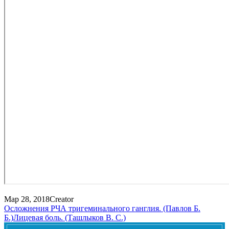
Мар 28, 2018
Creator
Осложнения РЧА тригеминального ганглия. (Павлов Б.
Б.)
Лицевая боль. (Ташлыков В. С.)