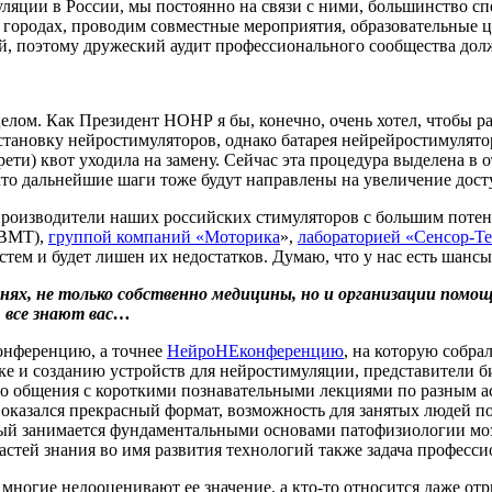
ляции в России, мы постоянно на связи с ними, большинство сп
городах, проводим совместные мероприятия, образовательные ци
ой, поэтому дружеский аудит профессионального сообщества дол
лом. Как Президент НОНР я бы, конечно, очень хотел, чтобы р
установку нейростимуляторов, однако батарея нейрейростимулятор
трети) квот уходила на замену. Сейчас эта процедура выделена в
то дальнейшие шаги тоже будут направлены на увеличение досту
 производители наших российских стимуляторов с большим поте
(ВМТ),
группой компаний «Моторика
»,
лабораторией «Сенсор-Т
тем и будет лишен их недостатков. Думаю, что у нас есть шансы
нях, не только собственно медицины, но и организации помощи
, все знают вас…
онференцию, а точнее
НейроНЕконференцию
, на которую собра
ке и созданию устройств для нейростимуляции, представители б
о общения с короткими познавательными лекциями по разным ас
оказался прекрасный формат, возможность для занятых людей по
рый занимается фундаментальными основами патофизиологии мозг
астей знания во имя развития технологий также задача профес
 многие недооценивают ее значение, а кто-то относится даже о