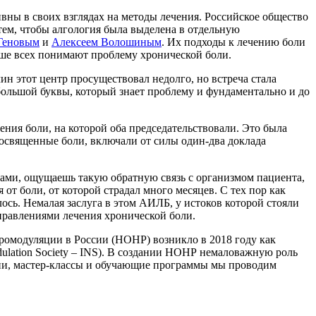
вны в своих взглядах на методы лечения. Российское общество
тем, чтобы алгология была выделена в отдельную
Геновым
и
Алексеем Волошиным
. Их подходы к лечению боли
ше всех понимают проблему хронической боли.
н этот центр просуществовал недолго, но встреча стала
большой буквы, который знает проблему и фундаментально и до
ия боли, на которой оба председательствовали. Это была
 посвященные боли, включали от силы один-два доклада
уками, ощущаешь такую обратную связь с организмом пациента,
 от боли, от которой страдал много месяцев. С тех пор как
ось. Немалая заслуга в этом АИЛБ, у истоков которой стояли
правлениями лечения хронической боли.
ромодуляции в России (НОНР) возникло в 2018 году как
ulation Society – INS). В создании НОНР немаловажную роль
ии, мастер-классы и обучающие программы мы проводим