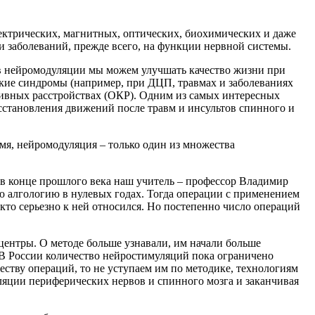
лектрических, магнитных, оптических, биохимических и даже
и заболеваний, прежде всего, на функции нервной системы.
 нейромодуляции мы можем улучшать качество жизни при
ские синдромы (например, при ДЦП, травмах и заболеваниях
сивных расстройствах (ОКР). Одним из самых интересных
становления движений после травм и инсультов спинного и
мя, нейромодуляция – только один из множества
в конце прошлого века наш учитель – профессор Владимир
 алгологию в нулевых годах. Тогда операции с применением
кто серьезно к ней относился. Но постепенно число операций
центры. О методе больше узнавали, им начали больше
я. В России количество нейростимуляций пока ограничено
еству операций, то не уступаем им по методике, технологиям
муляции периферических нервов и спинного мозга и заканчивая