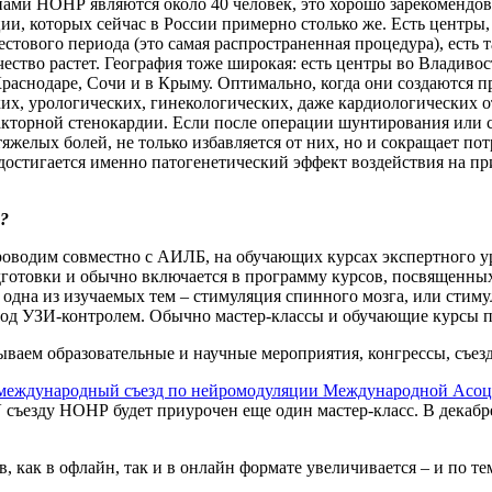
ами НОНР являются около 40 человек, это хорошо зарекомендов
ии, которых сейчас в России примерно столько же. Есть центры
тового периода (это самая распространенная процедура), есть т
ичество растет. География тоже широкая: есть центры во Владиво
Краснодаре, Сочи и в Крыму. Оптимально, когда они создаются 
их, урологических, гинекологических, даже кардиологических о
кторной стенокардии. Если после операции шунтирования или ст
желых болей, не только избавляется от них, но и сокращает по
 достигается именно патогенетический эффект воздействия на п
?
проводим совместно с АИЛБ, на обучающих курсах экспертного
дготовки и обычно включается в программу курсов, посвященны
 одна из изучаемых тем – стимуляция спинного мозга, или стим
од УЗИ-контролем. Обычно мастер-классы и обучающие курсы по
ваем образовательные и научные мероприятия, конгрессы, съез
международный съезд по нейромодуляции Международной Асо
 съезду НОНР будет приурочен еще один мастер-класс. В декабр
, как в офлайн, так и в онлайн формате увеличивается – и по т