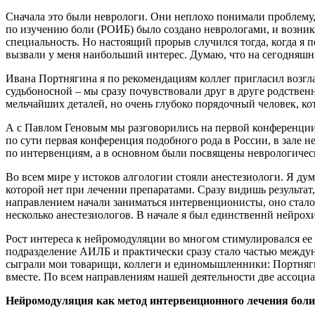
Сначала это были неврологи. Они неплохо понимали проблему, 
по изучению боли (РОИБ) было создано неврологами, и возник
специальность. Но настоящий прорыв случился тогда, когда я 
вызвали у меня наибольший интерес. Думаю, что на сегодняш
Ивана Портнягина я по рекомендациям коллег пригласил возгла
судьбоносной – мы сразу почувствовали друг в друге родстве
мельчайших деталей, но очень глубоко порядочный человек, ко
А с Павлом Геновым мы разговорились на первой конференции
по сути первая конференция подобного рода в России, в зале 
по интервенциям, а в основном были посвящены неврологичес
Во всем мире у истоков алгологии стояли анестезиологи. Я ду
которой нет при лечении препаратами. Сразу видишь результат, 
направлением начали заниматься интервенционисты, оно стало 
несколько анестезиологов. В начале я был единственнй нейро
Рост интереса к нейромодуляции во многом стимулировался ее
подразделение АИЛБ и практически сразу стало частью междун
сыграли мои товарищи, коллеги и единомышленники: Портняги
вместе. По всем направлениям нашей деятельности две ассоци
Нейромодуляция как метод интервенционного лечения боли