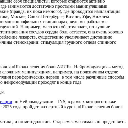
авшие себя специалисты, которые стараются активно
, где занимаются достаточно простыми манипуляциями,
акие (правда, их пока немного), где проводится имплантация
стоке, Москве, Санкт-Петербурге, Казани, Уфе, Нижнем
при многопрофильных стационарах, ведь мы работаем с
тделений. Например, мало кто об этом знает, но лучшие
ентирования сосудов сердца боль остается, она очень хорошо
требление лекарств, существенно увеличивает дистанцию
ричины стенокардии: стимуляция грудного отдела спинного
 уровня «Школы лечения боли АИЛБ». Нейромодуляция – метод
х сложным манипуляциям, например, на поясничном отделе
уляция периферических нервов, в том числе различные способы
 нейромодуляции проходят в конце года.
ды.
циации
по Нейромодуляции – INS, в рамках которого также
е 2025 года пройдет экспертный курс в «Школе лечения боли»
ематике, и по методологии. Стараемся максимально представить