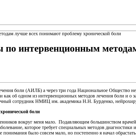
етодам лучше всех понимают проблему хронической боли
ы по интервенционным метода
ечения боли (АИЛБ) а через три года Национальное Общество не
ии как об одном из интервенционных методов лечения боли и о
чный сотрудник НМИЦ им. академика Н.Н. Бурденко, нейрохиру
 хронической боли
шленников вокруг меня мало. Подавляющим большинством врачей
заболевание, которое требует специальных методов диагностики
е понимания было совсем мало, но постепенно я начал обрастать