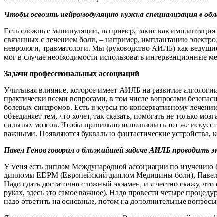
Чтобы освоить нейромодуляцию нужна специализация в обл
Есть сложные манипуляции, например, такие как имплантация 
связанных с лечением боли, – например, имплантацию электрод
неврологи, травматологи. Мы (руководство АИЛБ) как ведущие
мог в случае необходимости использовать интервенционные ме
Задачи профессиональных ассоциаций
Учитывая влияние, которое имеет АИЛБ на развитие алгологии
практически всеми вопросами, в том числе вопросами безопас
болевых синдромов. Есть и курсы по консервативному лечению
объединяет тем, что хочет, так сказать, помогать не только моз
сильных мозгов. Чтобы правильно использовать тот же искусст
важными. Появляются буквально фантастические устройства, ко
Павел Генов говорил о ближайшей задаче АИЛБ проводить 
У меня есть диплом Международной ассоциации по изучению бол
дипломы EDPM (Европейский диплом Медицины боли), Павел Г
Надо сдать достаточно сложный экзамен, и я честно скажу, что
руках, здесь это самое важное). Надо провести четыре процеду
надо ответить на основные, потом на дополнительные вопросы, 