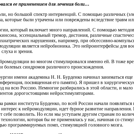
овался ее применением для лечения боли…
 боли, но большой спектр интервенций. С помощью различных (э
а, которые были утрачены или повреждены вследствие травм ил
ии, который включает много направлений. С помощью методов
ркинсона, эссенциальный тремор, дистония, различные спастиче
сихиатрических нарушениях, например, при обсессивно-компуль
одуляции является нейробионика. Это нейроинтерфейсы для вос
слуха и зрения.
ейромодуляции во многом стимулировался именно ей. В тоже вре
ии болевых синдромов различного происхождения.
гии имени академика Н. Н. Бурденко начинал заниматься еще 
ференция, посвященная его памяти). Я пришел в хирургическую
д на всю Россию. Немногие разбирались в этой области, и мало 
циентов дорогостоящими нейростимуляторами.
 рамки института Бурденко, по всей России начали появляться 
тет интерес к нейромодуляции, идет бурное развитие направлени
т себе позволить. Но если мы уступаем другим странам по колич
й технологии, которая бы не применялась у нас, начиная со сти
щью программируемых помп, стимуляцией головного мозга.