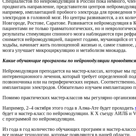
Специалистов по нейромодуляции в России пока немного, член
продвигать направление, представители центров нейромодуляц
например, имплантацией пробного электрода для проведения тес
электродов в головной мозг. Но центры развиваются, а их кол
Новгороде, Ростове, Саратове. Развивается нейромодуляция в 
пациентами не только травматологических, но и неврологическ
результаты стимуляции спинного мозга наблюдаются при рефра
снимается нейромодуляцией, пациент годами, мучающийся от тя
ходьбы, начинает жить полноценной жизнью и, самое главное,
мозга улучшает микроциркуляцию и метаболизм миокарда.
Какие обучающие программы по нейромодуляции проводятся
Нейромодуляция преподается на мастер-классах, которые мы 
интервенционного лечения, который требует определенной по
позвоночника или на периферических нервах. Соответственно,
имплантации электродов. Обязательно изучаем имплантацию п
Помимо практических мастер-классов мы регулярно организовы
Например, 2–4 октября этого года в Алма-Ате будет проходить
будет и мастер-класс по нейромодуляции. К X съезду АИЛБ и V
с программой по нейромодуляции.
Из года в год количество обучающих программ и мастер-классов
все новые технологии, которые появляются в нашей области.