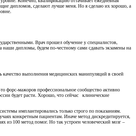
м уровне. Конечно, квалификацию оттачивает ежедневная
ющие дипломов, сделают лучше меня. Но я сделаю их хорошо, а
овне.
сударственными. Врач прошел обучение у специалистов,
на наши дипломы, будем по-честному сами сдавать экзамены на
ать качество выполнения медицинских манипуляций в своей
х-то форс-мажоров профессиональное сообщество активно
оссии будет расти. Хорошо, что сейчас клинические
системы имплантировались только строго по показаниям.
лучаях конкретным пациентам. Иначе метод дискредитируется,
ях из 100 метод помог. Но так устроен человеческий мозг –