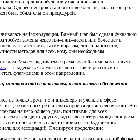
ециалистов прошли обучение у нас и постоянно
клы. Однако центров становится все больше, задача контроля
жен быть обязательной процедурой.
азвивалась нейромодуляция. Важный шаг был сделан буквально
а требует замены через три–пять–десять или более лет в
 отдельную категорию, таким образом, число пациентов,
пности методов для всех, кому они необходимы.
нциалом. Мы сотрудничаем с тремя российскими компаниями:
ех»
, – и надеемся, что удастся сделать такой российский
 стать флагманами в этом направлении.
, контроля над ее качеством, технического обеспечения –
лись не только врачи, но и инженеры и ученые в сфере
изнеса, без которых реализовать производство невозможно. Это
пектам нашего общего дела, понятными для всех
знакомиться друг с другом, задать все интересующие вопросы.
а, и которого очень сложно «поймать» в будние дни.
сиональных ассоциаций. Планируем продолжение.
трицательно. Но ведь полученная пациентом в доступной форме