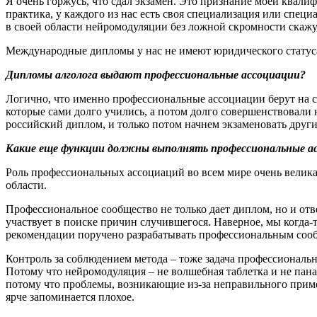
Я очень горжусь, что сдал экзамен. Это признание моей квали
практика, у каждого из нас есть своя специализация или спец
в своей области нейромодуляции без ложной скромности скажу
Международные дипломы у нас не имеют юридического статуса
Дипломы алголога выдают профессиональные ассоциации?
Логично, что именно профессиональные ассоциации берут на се
которые сами долго учились, а потом долго совершенствовали 
российский диплом, и только потом начнем экзаменовать други
Какие еще функции должны выполнять профессиональные а
Роль профессиональных ассоциаций во всем мире очень велика
области.
Профессиональное сообщество не только дает диплом, но и от
участвует в поиске причин случившегося. Наверное, мы когда-
рекомендации поручено разрабатывать профессиональным соо
Контроль за соблюдением метода – тоже задача профессиональ
Потому что нейромодуляция – не волшебная таблетка и не пана
потому что проблемы, возникающие из-за неправильного примене
ярче запоминается плохое.