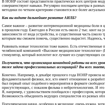
В НОНР состоят представители практически всех центров моду
совершенствуют навыки. Регулярно посещаем центры в разных 
методики по четким критериям становится все более актуальн
Как вы видите дальнейшее развитие АИЛБ?
Самое важное – развитие интервенционной медицины боли в це
в прошлом году. Ежегодно в России есть около 2 тыс. квот на 
зависимости от вида устройства, и существенная часть (около 
которым мы сможем помочь, существенно вырастет. Надеюсь, ч
Развивать новые технологии тоже важно. Есть отечественные
челябинской компанией «Высокие медицинские технологии» 
стимулятор, который воплотит все лучшее из существующих сис
Получается, что организация командной работы на всех уров
тоже задача профессиональных ассоциаций? Вы всех знаете
Конечно. Например, в декабре прошлого года НОНР провела к
фундаментальной физики, все, кто имеет отношение к разработ
был первый опыт подобного мероприятия в формате свободног
присутствующих, с показом фильма о нейротехнологиях. И это 
Я, например, с удовольствием пообщался с профессором, кото
Возможность объединить ведущих специалистов из разных обл
Популяризация науки, особенно в медицине, очень нужна, хотя