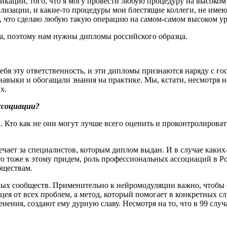
фикации, того, что я могу провести любую процедуру на высоко
иализации, и какие-то процедуры мои блестящие коллеги, не име
, что сделаю любую такую операцию на самом-самом высоком ур
, поэтому нам нужны дипломы российского образца.
бя эту ответственность, и эти дипломы признаются наряду с го
навыки и обогащали знания на практике. Мы, кстати, несмотря 
х.
ссоциации?
. Кто как не они могут лучше всего оценить и проконтролиров
вечает за специалистов, которым диплом выдан. И в случае каки
то тоже к этому придем, роль профессиональных ассоциаций в Р
бществам.
ных сообществ. Применительно к нейромодуляции важно, чтобы 
цея от всех проблем, а метод, который помогает в конкретных с
ния, создают ему дурную славу. Несмотря на то, что в 99 случа