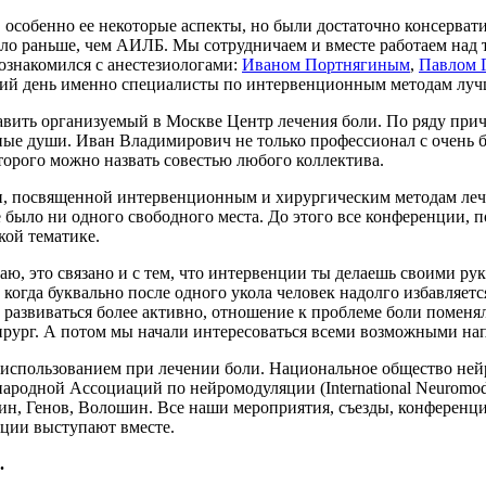
особенно ее некоторые аспекты, но были достаточно консервати
ло раньше, чем АИЛБ. Мы сотрудничаем и вместе работаем над 
познакомился с анестезиологами:
Иваном Портнягиным
,
Павлом 
ний день именно специалисты по интервенционным методам луч
вить организуемый в Москве Центр лечения боли. По ряду причи
нные души. Иван Владимирович не только профессионал с очень 
торого можно назвать совестью любого коллектива.
, посвященной интервенционным и хирургическим методам лечен
не было ни одного свободного места. До этого все конференции,
кой тематике.
маю, это связано и с тем, что интервенции ты делаешь своими р
когда буквально после одного укола человек надолго избавляется
развиваться более активно, отношение к проблеме боли поменял
хирург. А потом мы начали интересоваться всеми возможными на
 использованием при лечении боли. Национальное общество ней
ародной Ассоциаций по нейромодуляции (International Neuromod
н, Генов, Волошин. Все наши мероприятия, съезды, конференц
ации выступают вместе.
.