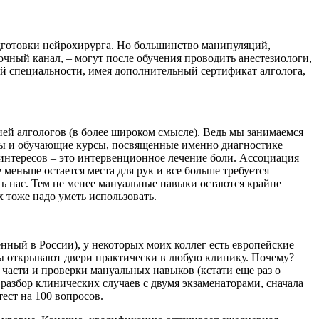
одготовки нейрохирурга. Но большинство манипуляций,
чный канал, – могут после обучения проводить анестезиологи,
ой специальности, имея дополнительный сертификат алголога,
ией алгологов (в более широком смысле). Ведь мы занимаемся
ссы и обучающие курсы, посвященные именно диагностике
интересов – это интервенционное лечение боли. Ассоциация
е меньше остается места для рук и все больше требуется
ть нас. Тем не менее мануальные навыки остаются крайне
 тоже надо уметь использовать.
енный в России), у некоторых моих коллег есть европейские
ы открывают двери практически в любую клинику. Почему?
й части и проверки мануальных навыков (кстати еще раз о
 разбор клинических случаев с двумя экзаменаторами, сначала
ест на 100 вопросов.