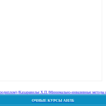
родиплом) (Кахаравилье Х.П.)
Минимально-инвазивные методы ко
ОЧНЫЕ КУРСЫ АИЛБ