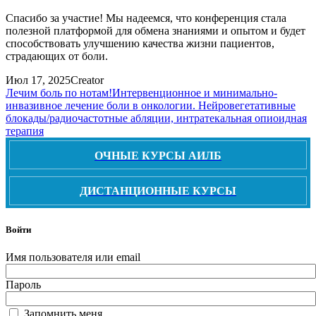
Спасибо за участие! Мы надеемся, что конференция стала
полезной платформой для обмена знаниями и опытом и будет
способствовать улучшению качества жизни пациентов,
страдающих от боли.
Июл 17, 2025
Creator
Лечим боль по нотам!
Интервенционное и минимально-
инвазивное лечение боли в онкологии. Нейровегетативные
блокады/радиочастотные абляции, интратекальная опиоидная
терапия
ОЧНЫЕ КУРСЫ АИЛБ
ДИСТАНЦИОННЫЕ КУРСЫ
Войти
Имя пользователя или email
Пароль
Запомнить меня