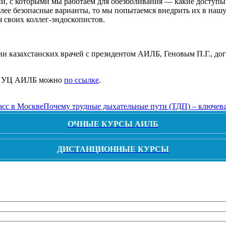
и, с которыми мы работаем для обезболивания — какие доступы 
олее безопасные варианты, то мы попытаемся внедрить их в наш
я своих коллег-эндоскопистов.
ии казахстанских врачей с президентом АИЛБ, Геновым П.Г., д
ов УЦ АИЛБ можно
по ссылке
.
асс в Москве
Почему трудные дыхательные пути (ТДП) – ключева
ОЧНЫЕ КУРСЫ АИЛБ
ДИСТАНЦИОННЫЕ КУРСЫ