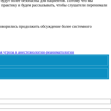
будут более безопасны для пациентов. Потому что мы
у практику и будем рассказывать, чтобы слушатели перенимали
оговорились продолжить обсуждение более системного
я угроза в анестезиологии-реаниматологии