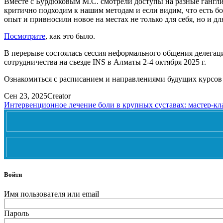
Вместе с Бурдюковым М.С. смотрели доступы на разные гангли
критично подходим к нашим методам и если видим, что есть б
опыт и привносили новое на местах не только для себя, но и дл
Посмотрите
, как это было.
В перерыве состоялась сессия неформального общения делегац
сотрудничества на съезде INS в Алматы 2-4 октября 2025 г.
Ознакомиться с расписанием и направлениями будущих курс
Сен 23, 2025
Creator
Интервенционное лечение боли в крупных суставах: мастер-кл
Войти
Имя пользователя или email
Пароль