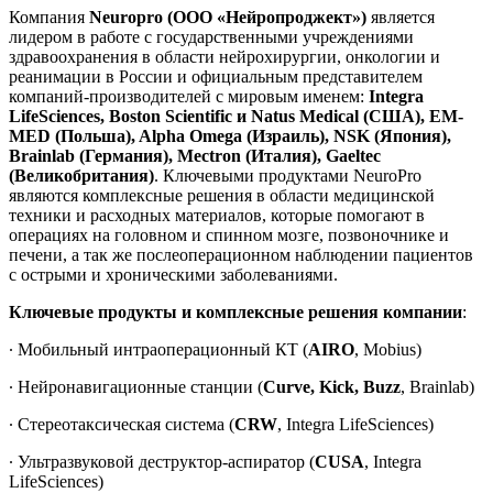
Компания
Neuropro (ООО «Нейропроджект»)
является
лидером в работе с государственными учреждениями
здравоохранения в области нейрохирургии, онкологии и
реанимации в России и официальным представителем
компаний-производителей с мировым именем:
Integra
LifeSciences,
Boston Scientific и Natus Medical (США), EM-
MED (Польша), Alpha Omega (Израиль), NSK (Япония),
Brainlab (Германия), Mectron (Италия), Gaeltec
(Великобритания)
. Ключевыми продуктами NeuroPro
являются комплексные решения в области медицинской
техники и расходных материалов, которые помогают в
операциях на головном и спинном мозге, позвоночнике и
печени, а так же послеоперационном наблюдении пациентов
с острыми и хроническими заболеваниями.
Ключевые продукты и комплексные решения компании
:
∙ Мобильный интраоперационный КТ (
AIRO
, Mobius)
∙ Нейронавигационные станции (
Curve, Kick, Buzz
, Brainlab)
∙ Стереотаксическая система (
CRW
, Integra LifeSciences)
∙ Ультразвуковой деструктор-аспиратор (
CUSA
, Integra
LifeSciences)