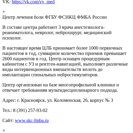
VK:
https://vk.com/vv_med
×
Центр лечения боли ФГБУ ФСНКЦ ФМБА России
В составе центра работают 3 врача анестезиолога-
реаниматолога, невролог, нейрохирург, медицинский
психолог.
В настоящее время ЦЛБ принимает более 1000 первичных
пациентов в год, суммарное количество приемов превышает
2600 пациентов в год. Центр оснащен процедурным
кабинетом с УЗ и рентген-навигацией, выполняет различные
виды интервенционных вмешательств вплоть до
имплантации спинальных нейростимуляторов.
Центр организован на базе многопрофильной клиники и
отвечает требованиям мультидисциплинарного подхода.
Адрес: г. Красноярск, ул. Коломенская, 26, корпус № 3
Тел.: 8 (391) 257-93-02
Сайт:
www.skc-fmba.ru
×