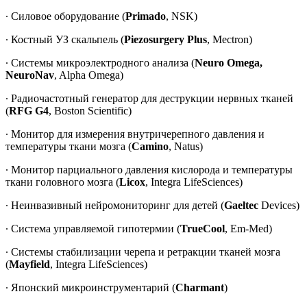
∙ Силовое оборудование (
Primado
, NSK)
∙ Костный УЗ скальпель (
Piezosurgery Plus
, Mectron)
∙ Системы микроэлектродного анализа (
Neuro Omega,
NeuroNav
, Alpha Omega)
∙ Радиочастотный генератор для деструкции нервных тканей
(
RFG G4
, Boston Scientific)
∙ Монитор для измерения внутричерепного давления и
температуры ткани мозга (
Camino
, Natus)
∙ Монитор парциального давления кислорода и температуры
ткани головного мозга (
Licox
, Integra LifeSciences)
∙ Неинвазивный нейромониторинг для детей (
Gaeltec
Devices)
∙ Система управляемой гипотермии (
TrueCool
, Em-Med)
∙ Системы стабилизации черепа и ретракции тканей мозга
(
Mayfield
, Integra LifeSciences)
∙ Японский микроинструментарий (
Charmant
)