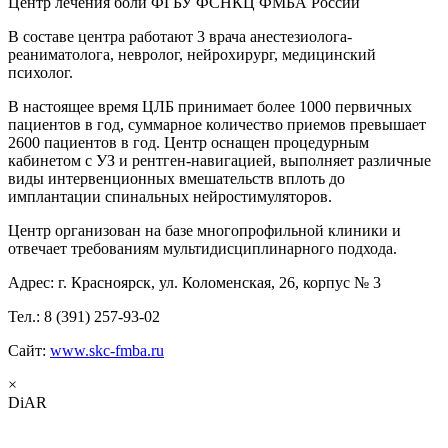
Центр лечения боли ФГБУ ФСНКЦ ФМБА России
В составе центра работают 3 врача анестезиолога-
реаниматолога, невролог, нейрохирург, медицинский
психолог.
В настоящее время ЦЛБ принимает более 1000 первичных
пациентов в год, суммарное количество приемов превышает
2600 пациентов в год. Центр оснащен процедурным
кабинетом с УЗ и рентген-навигацией, выполняет различные
виды интервенционных вмешательств вплоть до
имплантации спинальных нейростимуляторов.
Центр организован на базе многопрофильной клиники и
отвечает требованиям мультидисциплинарного подхода.
Адрес: г. Красноярск, ул. Коломенская, 26, корпус № 3
Тел.: 8 (391) 257-93-02
Сайт:
www.skc-fmba.ru
×
DiAR