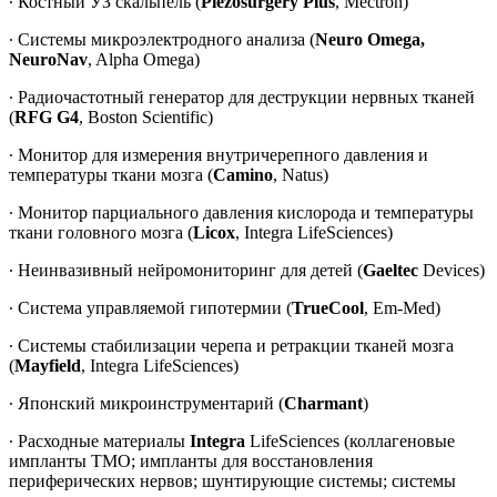
∙ Костный УЗ скальпель (
Piezosurgery Plus
, Mectron)
∙ Системы микроэлектродного анализа (
Neuro Omega,
NeuroNav
, Alpha Omega)
∙ Радиочастотный генератор для деструкции нервных тканей
(
RFG G4
, Boston Scientific)
∙ Монитор для измерения внутричерепного давления и
температуры ткани мозга (
Camino
, Natus)
∙ Монитор парциального давления кислорода и температуры
ткани головного мозга (
Licox
, Integra LifeSciences)
∙ Неинвазивный нейромониторинг для детей (
Gaeltec
Devices)
∙ Система управляемой гипотермии (
TrueCool
, Em-Med)
∙ Системы стабилизации черепа и ретракции тканей мозга
(
Mayfield
, Integra LifeSciences)
∙ Японский микроинструментарий (
Charmant
)
∙ Расходные материалы
Integra
LifeSciences (коллагеновые
импланты ТМО; импланты для восстановления
периферических нервов; шунтирующие системы; системы