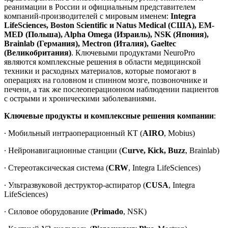
реанимации в России и официальным представителем
компаний-производителей с мировым именем:
Integra
LifeSciences,
Boston Scientific и Natus Medical (США), EM-
MED (Польша), Alpha Omega (Израиль), NSK (Япония),
Brainlab (Германия), Mectron (Италия), Gaeltec
(Великобритания)
. Ключевыми продуктами NeuroPro
являются комплексные решения в области медицинской
техники и расходных материалов, которые помогают в
операциях на головном и спинном мозге, позвоночнике и
печени, а так же послеоперационном наблюдении пациентов
с острыми и хроническими заболеваниями.
Ключевые продукты и комплексные решения компании
:
∙ Мобильный интраоперационный КТ (
AIRO
, Mobius)
∙ Нейронавигационные станции (
Curve, Kick, Buzz
, Brainlab)
∙ Стереотаксическая система (
CRW
, Integra LifeSciences)
∙ Ультразвуковой деструктор-аспиратор (
CUSA
, Integra
LifeSciences)
∙ Силовое оборудование (
Primado
, NSK)