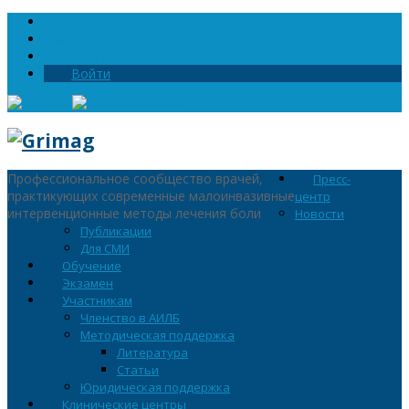
Home
Магазин
Учебный Центр АИЛБ
Войти
Профессиональное сообщество врачей,
Пресс-
практикующих современные малоинвазивные
центр
интервенционные методы лечения боли
Новости
Публикации
Для СМИ
Обучение
Экзамен
Участникам
Членство в АИЛБ
Методическая поддержка
Литература
Статьи
Юридическая поддержка
Клинические центры