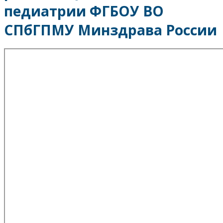
педиатрии ФГБОУ ВО
СПбГПМУ Минздрава России