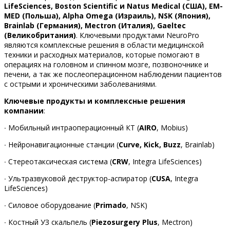
LifeSciences,
Boston Scientific и Natus Medical (США), EM-
MED (Польша), Alpha Omega (Израиль), NSK (Япония),
Brainlab (Германия), Mectron (Италия), Gaeltec
(Великобритания)
. Ключевыми продуктами NeuroPro
являются комплексные решения в области медицинской
техники и расходных материалов, которые помогают в
операциях на головном и спинном мозге, позвоночнике и
печени, а так же послеоперационном наблюдении пациентов
с острыми и хроническими заболеваниями.
Ключевые продукты и комплексные решения
компании
:
∙ Мобильный интраоперационный КТ (
AIRO
, Mobius)
∙ Нейронавигационные станции (
Curve, Kick, Buzz
, Brainlab)
∙ Стереотаксическая система (
CRW
, Integra LifeSciences)
∙ Ультразвуковой деструктор-аспиратор (
CUSA
, Integra
LifeSciences)
∙ Силовое оборудование (
Primado
, NSK)
∙ Костный УЗ скальпель (
Piezosurgery Plus
, Mectron)