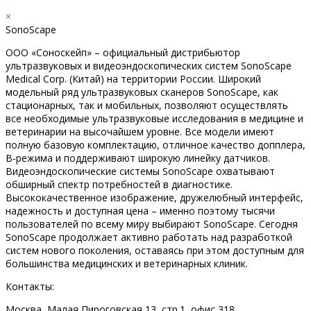
×
SonoScape
ООО «Соноскейп» – официальный дистрибьютор
ультразвуковых и видеоэндоскопических систем SonoScape
Medical Corp. (Китай) на территории России. Широкий
модельный ряд ультразвуковых сканеров SonoScape, как
стационарных, так и мобильных, позволяют осуществлять
все необходимые ультразвуковые исследования в медицине и
ветеринарии на высочайшем уровне. Все модели имеют
полную базовую комплектацию, отличное качество допплера,
В-режима и поддерживают широкую линейку датчиков.
Видеоэндоскопические системы SonoScape охватывают
обширный спектр потребностей в диагностике.
Высококачественное изображение, дружелюбный интерфейс,
надежность и доступная цена – именно поэтому тысячи
пользователей по всему миру выбирают SonoScape. Сегодня
SonoScape продолжает активно работать над разработкой
систем нового поколения, оставаясь при этом доступным для
большинства медицинских и ветеринарных клиник.
Контакты:
Москва, Малая Пироговская 13, стр.1, офис 318.