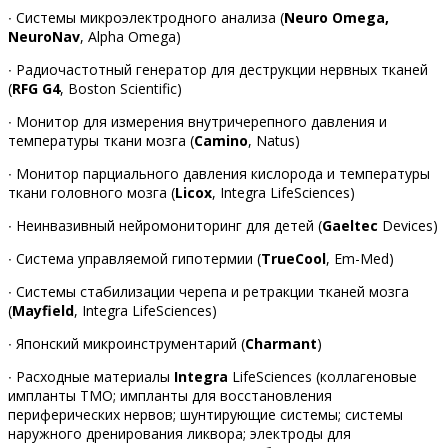
∙ Системы микроэлектродного анализа (
Neuro Omega,
NeuroNav
, Alpha Omega)
∙ Радиочастотный генератор для деструкции нервных тканей
(
RFG G4
, Boston Scientific)
∙ Монитор для измерения внутричерепного давления и
температуры ткани мозга (
Camino
, Natus)
∙ Монитор парциального давления кислорода и температуры
ткани головного мозга (
Licox
, Integra LifeSciences)
∙ Неинвазивный нейромониторинг для детей (
Gaeltec
Devices)
∙ Система управляемой гипотермии (
TrueCool
, Em-Med)
∙ Системы стабилизации черепа и ретракции тканей мозга
(
Mayfield
, Integra LifeSciences)
∙ Японский микроинструментарий (
Charmant
)
∙ Расходные материалы
Integra
LifeSciences (коллагеновые
импланты ТМО; импланты для восстановления
периферических нервов; шунтирующие системы; системы
наружного дренирования ликвора; электроды для