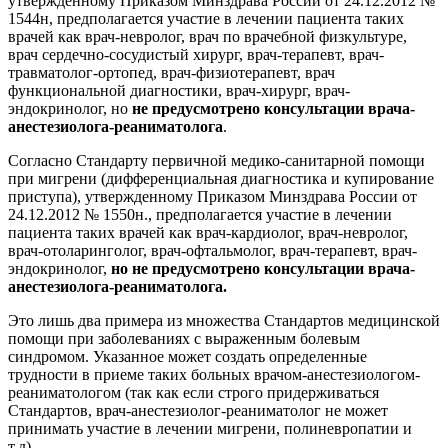
утвержденному Приказом Минздрава России от 24.12.2012 №
1544н, предполагается участие в лечении пациента таких
врачей как врач-невролог, врач по врачебной физкультуре,
врач сердечно-сосудистый хирург, врач-терапевт, врач-
травматолог-ортопед, врач-физиотерапевт, врач
функциональной диагностики, врач-хирург, врач-
эндокринолог, но
не предусмотрено консультации врача-
анестезиолога-реаниматолога
.
Согласно Стандарту первичной медико-санитарной помощи
при мигрени (дифференциальная диагностика и купирование
приступа), утвержденному Приказом Минздрава России от
24.12.2012 № 1550н., предполагается участие в лечении
пациента таких врачей как врач-кардиолог, врач-невролог,
врач-отоларинголог, врач-офтальмолог, врач-терапевт, врач-
эндокринолог,
но не предусмотрено консультации врача-
анестезиолога-реаниматолога.
Это лишь два примера из множества Стандартов медицинской
помощи при заболеваниях с выраженным болевым
синдромом. Указанное может создать определенные
трудности в приеме таких больных врачом-анестезиологом-
реаниматологом (так как если строго придерживаться
Стандартов, врач-анестезиолог-реаниматолог не может
принимать участие в лечении мигрени, полиневропатии и
т.д).