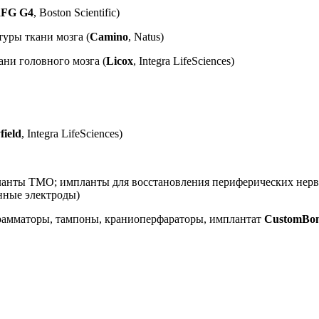
FG G4
, Boston Scientific)
уры ткани мозга (
Camino
, Natus)
ни головного мозга (
Licox
, Integra LifeSciences)
ield
, Integra LifeSciences)
планты ТМО; импланты для восстановления периферических нер
инные электроды)
амматоры, тампоны, краниоперфараторы, имплантат
CustomBo