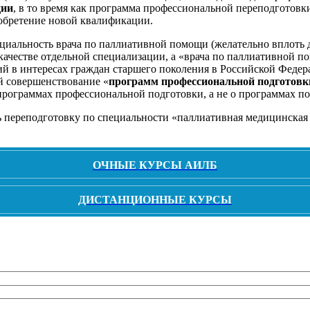
ции
, в то время как программа профессиональной переподготовк
обретение новой квалификации.
циальность врача по паллиативной помощи (желательно вплоть 
ачестве отдельной специализации, а «врача по паллиативной п
ий в интересах граждан старшего поколения в Российской Феде
й совершенствование «
программ профессиональной подготовк
о программах профессиональной подготовки, а не о программах 
ь переподготовку по специальности «паллиативная медицинская
ОЧНЫЕ КУРСЫ АИЛБ
ДИСТАНЦИОННЫЕ КУРСЫ