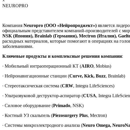
×
NEUROPRO
Компания
Neuropro (ООО «Нейропроджект»)
является лидер
официальным представителем компаний-производителей с ми
NSK (Япония), Brainlab (Германия), Mectron (Италия), Gael
расходных материалов, которые помогают в операциях на голо
заболеваниями.
Ключевые продукты и комплексные решения компании
:
∙ Мобильный интраоперационный КТ (
AIRO
, Mobius)
∙ Нейронавигационные станции (
Curve, Kick, Buzz
, Brainlab)
∙ Стереотаксическая система (
CRW
, Integra LifeSciences)
∙ Ультразвуковой деструктор-аспиратор (
CUSA
, Integra LifeScie
∙ Силовое оборудование (
Primado
, NSK)
∙ Костный УЗ скальпель (
Piezosurgery Plus
, Mectron)
∙ Системы микроэлектродного анализа (
Neuro Omega, NeuroN