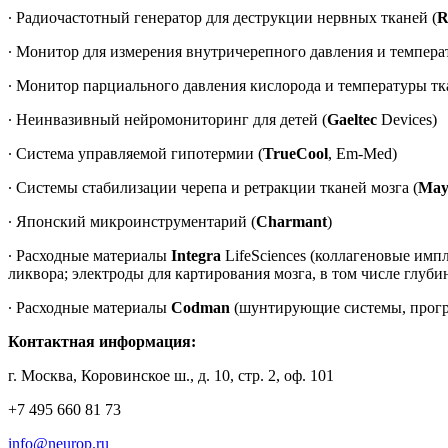
∙ Радиочастотный генератор для деструкции нервных тканей (
R
∙ Монитор для измерения внутричерепного давления и температ
∙ Монитор парциального давления кислорода и температуры тка
∙ Неинвазивный нейромониторинг для детей (
Gaeltec
Devices)
∙ Система управляемой гипотермии (
TrueCool
, Em-Med)
∙ Системы стабилизации черепа и ретракции тканей мозга (
Mayf
∙ Японский микроинструментарий (
Charmant
)
∙ Расходные материалы
Integra
LifeSciences (коллагеновые им
ликвора; электроды для картирования мозга, в том числе глуб
∙ Расходные материалы
Codman
(шунтирующие системы, прогр
Контактная информация:
г. Москва, Коровинское ш., д. 10, стр. 2, оф. 101
+7 495 660 81 73
info@neurop.ru