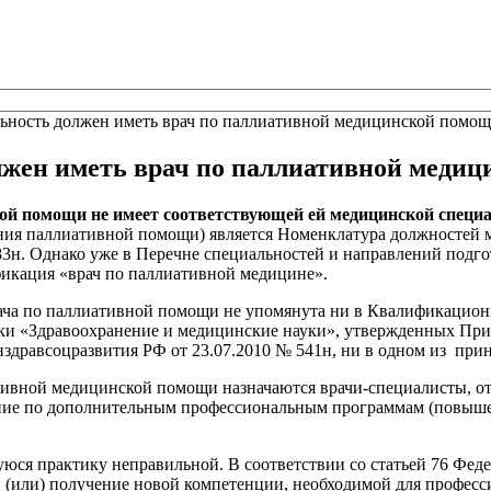
ность должен иметь врач по паллиативной медицинской помо
жен иметь врач по паллиативной меди
ой помощи не имеет соответствующей ей медицинской специ
ния паллиативной помощи) является Номенклатура должностей 
83н. Однако уже в Перечне специальностей и направлений подг
фикация «врач по паллиативной медицине».
рача по паллиативной помощи не упомянута ни в Квалификацио
и «Здравоохранение и медицинские науки», утвержденных Прик
равсоцразвития РФ от 23.07.2010 № 541н, ни в одном из приня
ативной медицинской помощи назначаются врачи-специалисты, о
ние по дополнительным профессиональным программам (повыше
уюся практику неправильной. В соответствии со статьей 76 Фе
(или) получение новой компетенции, необходимой для професси