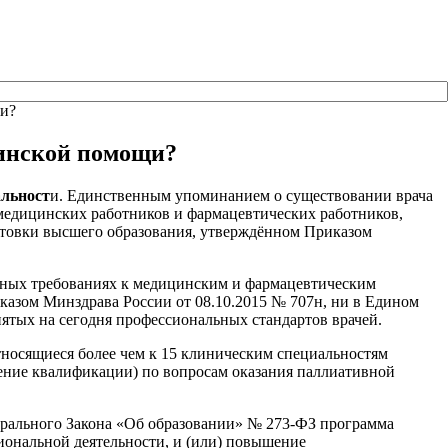
щи?
цинской помощи?
альност
и. Единственным упоминанием о существовании врача
медицинских работников и фармацевтических работников,
отовки высшего образования, утверждённом Приказом
нных требованиях к медицинским и фармацевтическим
азом Минздрава России от 08.10.2015 № 707н, ни в Едином
тых на сегодня профессиональных стандартов врачей.
тносящиеся более чем к 15 клиническим специальностям
ние квалификации) по вопросам оказания паллиативной
дерального Закона «Об образовании» № 273-ФЗ программа
ональной деятельности, и (или) повышение