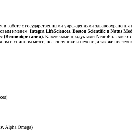
ом в работе с государственными учреждениями здравоохранения 
ровым именем:
Integra LifeSciences,
Boston Scientific и Natus 
tec (Великобритания)
. Ключевыми продуктами NeuroPro являютс
вном и спинном мозге, позвоночнике и печени, а так же после
nces)
av
, Alpha Omega)