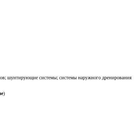
вов; шунтирующие системы; системы наружного дренирования
ne
)