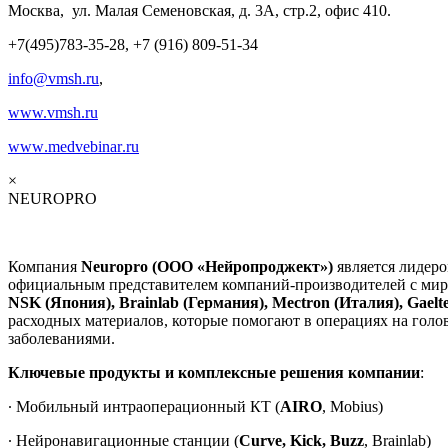
Москва, ул. Малая Семеновская, д. 3А, стр.2, офис 410.
+7(495)783-35-28, +7 (916) 809-51-34
info@vmsh.ru
,
www.vmsh.ru
www
.
medvebinar
.
ru
×
NEUROPRO
Компания
Neuropro (ООО «Нейропроджект»)
является лидер
официальным представителем компаний-производителей с ми
NSK (Япония), Brainlab (Германия), Mectron (Италия), Gael
расходных материалов, которые помогают в операциях на голо
заболеваниями.
Ключевые продукты и комплексные решения компании
:
∙ Мобильный интраоперационный КТ (
AIRO
, Mobius)
∙ Нейронавигационные станции (
Curve, Kick, Buzz
, Brainlab)