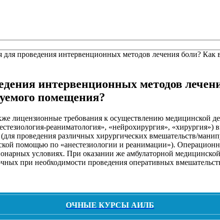
 для проведения интервенционных методов лечения боли? Как 
едения интервенционных методов лечени
зуемого помещения?
акже лицензионные требования к осуществлению медицинской де
стезиология-реаниматология», «нейрохирургия», «хирургия») 
для проведения различных хирургических вмешательств/манипул
ской помощью по «анестезиологии и реанимации»). Операционна
онарных условиях. При оказании же амбулаторной медицинской
очных при необходимости проведения оперативных вмешательст
ОЧНЫЕ КУРСЫ АИЛБ