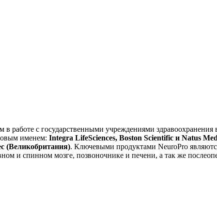
ом в работе с государственными учреждениями здравоохранения 
ровым именем:
Integra LifeSciences,
Boston Scientific и Natus 
tec (Великобритания)
. Ключевыми продуктами NeuroPro являютс
вном и спинном мозге, позвоночнике и печени, а так же после