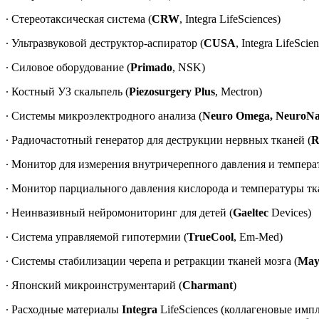
∙ Стереотаксическая система (
CRW
, Integra LifeSciences)
∙ Ультразвуковой деструктор-аспиратор (
CUSA
, Integra LifeScie
∙ Силовое оборудование (
Primado
, NSK)
∙ Костный УЗ скальпель (
Piezosurgery Plus
, Mectron)
∙ Системы микроэлектродного анализа (
Neuro Omega, NeuroN
∙ Радиочастотный генератор для деструкции нервных тканей (
R
∙ Монитор для измерения внутричерепного давления и температ
∙ Монитор парциального давления кислорода и температуры тка
∙ Неинвазивный нейромониторинг для детей (
Gaeltec
Devices)
∙ Система управляемой гипотермии (
TrueCool
, Em-Med)
∙ Системы стабилизации черепа и ретракции тканей мозга (
Mayf
∙ Японский микроинструментарий (
Charmant
)
∙ Расходные материалы
Integra
LifeSciences (коллагеновые им