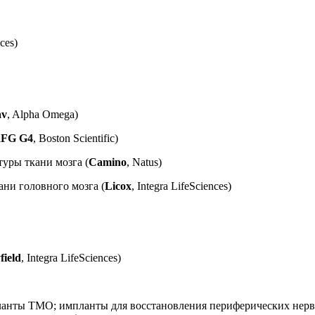
nces)
av
, Alpha Omega)
FG G4
, Boston Scientific)
уры ткани мозга (
Camino
, Natus)
ни головного мозга (
Licox
, Integra LifeSciences)
ield
, Integra LifeSciences)
планты ТМО; импланты для восстановления периферических нер