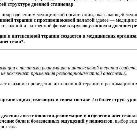
ей структуре дневной стационар
.
м подразделением медицинской организации, оказывающей меди
ивной терапии с противошоковой палатой
(далее — медицинс
неотложной и экстренной форме
в круглосуточном и дневном р
ции и интенсивной терапии создается в медицинских орган
анестезии*.
имации с палатами реанимации и интенсивной терапии свидетел
 не исключает применения регионарной/местной анестезии).
ает оказание проведение интенсивной терапии и реанимацио
 организациях
,
имеющих в своем составе 2 и более структу
тделения анестезиологии-реанимации и отделения анестезио
ечение боли и болезненных ощущений у пациентов
, выбор ви
ностью».