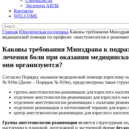
Специалисты
Эксперты АИЛБ
Контакты
WELCOME
Главная
Юридическая поддержка
Каковы требования Минздрав
медицинской помощи по профилю «анестезиология и реанимато
Каковы требования Минздрава к подр
лечения боли при оказании медицинско
они организуются?
Согласно Порядку оказания медицинской помощи взрослому на
№ 919н (Далее – Порядок № 919н), предусмотрены такие стру
группа анестезиологии-реанимации для взрослого населе
отделение анестезиологии-реанимации для взрослого нас
отделение анестезиологии-реанимации с палатами реаним
отделение реанимации и интенсивной терапии для взросл
центр анестезиологии-реанимации для взрослого населен
Группа анестезиологии-реанимации
является структурным п
населению в плановой, неотложной и экстренной форме
без к