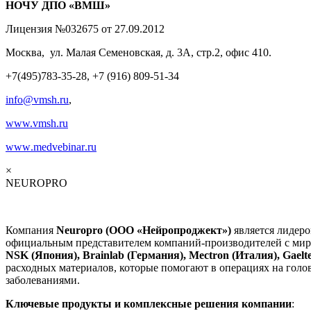
НОЧУ ДПО «ВМШ»
Лицензия №032675 от 27.09.2012
Москва, ул. Малая Семеновская, д. 3А, стр.2, офис 410.
+7(495)783-35-28, +7 (916) 809-51-34
info@vmsh.ru
,
www.vmsh.ru
www
.
medvebinar
.
ru
×
NEUROPRO
Компания
Neuropro (ООО «Нейропроджект»)
является лидер
официальным представителем компаний-производителей с ми
NSK (Япония), Brainlab (Германия), Mectron (Италия), Gael
расходных материалов, которые помогают в операциях на голо
заболеваниями.
Ключевые продукты и комплексные решения компании
: