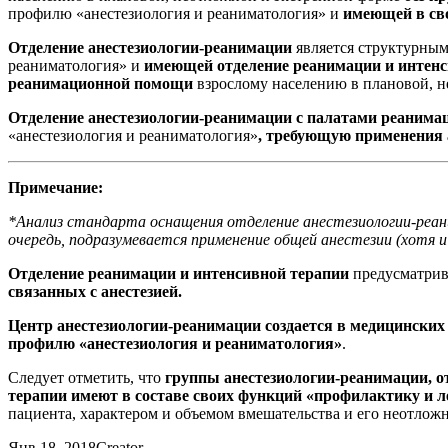
профилю «анестезиология и реаниматология» и
имеющей в сво
Отделение анестезиологии-реанимации
является структурны
реаниматология» и
имеющей отделение реанимации и интенс
реанимационной помощи
взрослому населению в плановой, 
Отделение анестезиологии-реанимации с палатами реанима
«анестезиология и реаниматология»
, требующую применения 
Примечание:
*
Анализ стандарта оснащения отделение анестезиологии-реан
очередь, подразумевается применение общей анестезии (хотя и
Отделение реанимации и интенсивной терапии
предусматрив
связанных с анестезией.
Центр анестезиологии-реанимации создается в медицинских
профилю «анестезиология и реаниматология»
.
Следует отметить, что
группы анестезиологии-реанимации, о
терапии имеют в составе своих функций «профилактику и л
пациента, характером и объемом вмешательства и его неотлож
Янв 18, 2018
Creator