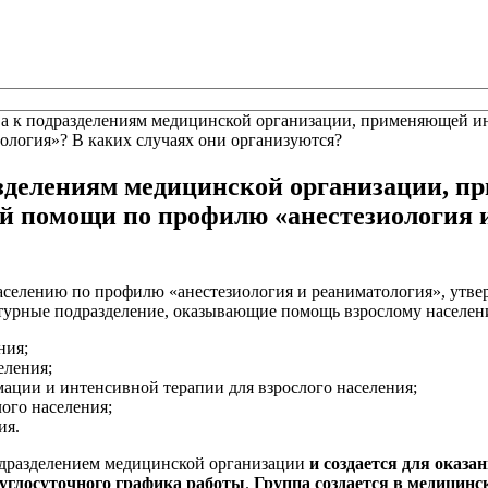
а к подразделениям медицинской организации, применяющей и
логия»? В каких случаях они организуются?
азделениям медицинской организации, 
й помощи по профилю «анестезиология и
селению по профилю «анестезиология и реаниматология», утве
ктурные подразделение, оказывающие помощь взрослому населе
ния;
еления;
ации и интенсивной терапии для взрослого населения;
ого населения;
ия.
одразделением медицинской организации
и создается для оказа
руглосуточного графика работы
.
Группа создается в медицинс