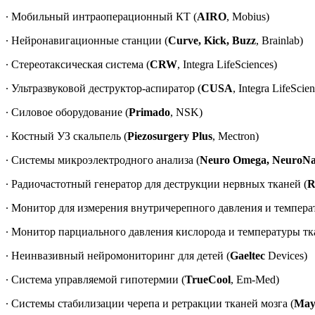
∙ Мобильный интраоперационный КТ (
AIRO
, Mobius)
∙ Нейронавигационные станции (
Curve, Kick, Buzz
, Brainlab)
∙ Стереотаксическая система (
CRW
, Integra LifeSciences)
∙ Ультразвуковой деструктор-аспиратор (
CUSA
, Integra LifeScie
∙ Силовое оборудование (
Primado
, NSK)
∙ Костный УЗ скальпель (
Piezosurgery Plus
, Mectron)
∙ Системы микроэлектродного анализа (
Neuro Omega, NeuroN
∙ Радиочастотный генератор для деструкции нервных тканей (
R
∙ Монитор для измерения внутричерепного давления и температ
∙ Монитор парциального давления кислорода и температуры тка
∙ Неинвазивный нейромониторинг для детей (
Gaeltec
Devices)
∙ Система управляемой гипотермии (
TrueCool
, Em-Med)
∙ Системы стабилизации черепа и ретракции тканей мозга (
Mayf