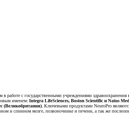
ом в работе с государственными учреждениями здравоохранения 
ровым именем:
Integra LifeSciences,
Boston Scientific и Natus 
tec (Великобритания)
. Ключевыми продуктами NeuroPro являютс
вном и спинном мозге, позвоночнике и печени, а так же после