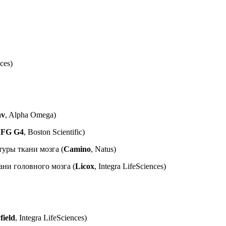
nces)
av
, Alpha Omega)
FG G4
, Boston Scientific)
уры ткани мозга (
Camino
, Natus)
ни головного мозга (
Licox
, Integra LifeSciences)
ield
, Integra LifeSciences)