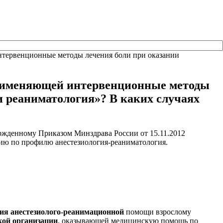
нтервенционные методы лечения боли при оказании
применяющей интервенционные методы
 реаниматология»? В каких случаях
ржденному Приказом Минздрава России от 15.11.2012
нию по профилю анестезиология-реаниматология.
ния анестезиолого-реанимационной
помощи взрослому
кой организации
, оказывающей медицинскую помощь по