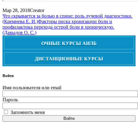
Мар 28, 2018
Creator
Что скрывается за болью в спине: роль лучевой диагностики.
(Кремнева Е. И.)
Факторы риска хронизации боли и
профилактика перехода острой боли в хроническую.
(Давыдов О. С.)
ОЧНЫЕ КУРСЫ АИЛБ
ДИСТАНЦИОННЫЕ КУРСЫ
Войти
Имя пользователя или email
Пароль
Запомнить меня
Войти