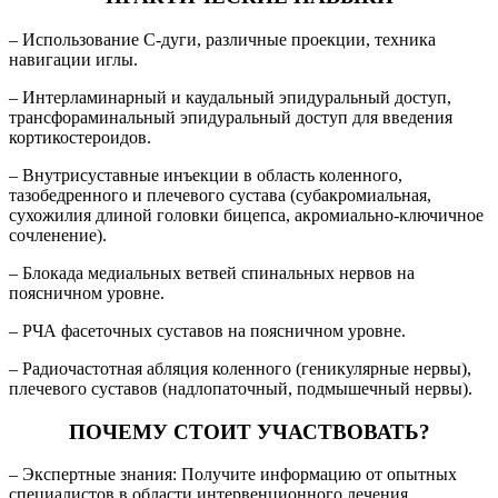
– Использование С-дуги, различные проекции, техника
навигации иглы.
– Интерламинарный и каудальный эпидуральный доступ,
трансфораминальный эпидуральный доступ для введения
кортикостероидов.
– Внутрисуставные инъекции в область коленного,
тазобедренного и плечевого сустава (субакромиальная,
сухожилия длиной головки бицепса, акромиально-ключичное
сочленение).
– Блокада медиальных ветвей спинальных нервов на
поясничном уровне.
– РЧА фасеточных суставов на поясничном уровне.
– Радиочастотная абляция коленного (геникулярные нервы),
плечевого суставов (надлопаточный, подмышечный нервы).
ПОЧЕМУ СТОИТ УЧАСТВОВАТЬ?
– Экспертные знания: Получите информацию от опытных
специалистов в области интервенционного лечения.