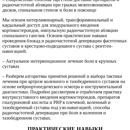
радиочастотной абляции при грыжах межпозвонковых
дисков, спинальном стенозе и боли в пояснице
Мы освоим интерламинарный, трансфораминальный и
каудальный доступ для эпидурального введения
кортикостероидов, импульсную радиочастотную абляцию
спинального ганглия. Освоим практические навыки
проведения блокад и радиочастотной денервации фасеточных
суставов и крестцово-подвздошного сустава с рентген-
навигацией.
– Актуальное интервенционное лечение боли в крупных
суставах
– Разберем алгоритмы принятия решений и выбора тактики
лечения при артрозе коленного и тазобедренного суставов на
основе нейроортопедического осмотра и инструментальной
диагностики. Подробно рассмотрим и отработаем практику
внутрисуставного введения кортикостероидов, препаратов
гиалуроновой кислоты и PRP в плечевой, коленный и
тазобедренный суставы под узи-навигацией, способы
радиочастотной денервации при боли в коленном и
тазобедренном суставах.
ПРАКТИЧЕСКИЕ НАВЫКИ