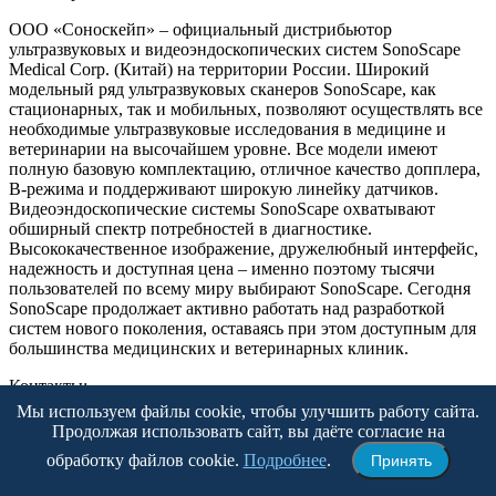
ООО «Соноскейп» – официальный дистрибьютор
ультразвуковых и видеоэндоскопических систем SonoScape
Medical Corp. (Китай) на территории России. Широкий
модельный ряд ультразвуковых сканеров SonoScape, как
стационарных, так и мобильных, позволяют осуществлять все
необходимые ультразвуковые исследования в медицине и
ветеринарии на высочайшем уровне. Все модели имеют
полную базовую комплектацию, отличное качество допплера,
В-режима и поддерживают широкую линейку датчиков.
Видеоэндоскопические системы SonoScape охватывают
обширный спектр потребностей в диагностике.
Высококачественное изображение, дружелюбный интерфейс,
надежность и доступная цена – именно поэтому тысячи
пользователей по всему миру выбирают SonoScape. Сегодня
SonoScape продолжает активно работать над разработкой
систем нового поколения, оставаясь при этом доступным для
большинства медицинских и ветеринарных клиник.
Контакты:
Мы используем файлы cookie, чтобы улучшить работу сайта.
Москва, Малая Пироговская 13, стр.1, офис 318.
Продолжая использовать сайт, вы даёте согласие на
обработку файлов cookie.
Подробнее
.
Принять
+7(495)926-55-35