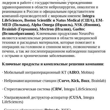
лидером в работе с государственными учреждениями
здравоохранения в области нейрохирургии, онкологии и
реанимации в России и официальным представителем
компаний-производителей с мировым именем:
Integra
LifeSciences,
Boston Scientific и Natus Medical (США), EM-
MED (Польша), Alpha Omega (Израиль), NSK (Япония),
Brainlab (Германия), Mectron (Италия), Gaeltec
(Великобритания)
. Ключевыми продуктами NeuroPro
являются комплексные решения в области медицинской
техники и расходных материалов, которые помогают в
операциях на головном и спинном мозге, позвоночнике и
печени, а так же послеоперационном наблюдении пациентов
с острыми и хроническими заболеваниями.
Ключевые продукты и комплексные решения компании
:
∙ Мобильный интраоперационный КТ (
AIRO
, Mobius)
∙ Нейронавигационные станции (
Curve, Kick, Buzz
, Brainlab)
∙ Стереотаксическая система (
CRW
, Integra LifeSciences)
∙ Ультразвуковой деструктор-аспиратор (
CUSA
, Integra
LifeSciences)