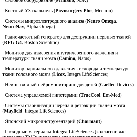
∙ Силовое оборудование (
Primado
, NSK)
∙ Костный УЗ скальпель (
Piezosurgery Plus
, Mectron)
∙ Системы микроэлектродного анализа (
Neuro Omega,
NeuroNav
, Alpha Omega)
∙ Радиочастотный генератор для деструкции нервных тканей
(
RFG G4
, Boston Scientific)
∙ Монитор для измерения внутричерепного давления и
температуры ткани мозга (
Camino
, Natus)
∙ Монитор парциального давления кислорода и температуры
ткани головного мозга (
Licox
, Integra LifeSciences)
∙ Неинвазивный нейромониторинг для детей (
Gaeltec
Devices)
∙ Система управляемой гипотермии (
TrueCool
, Em-Med)
∙ Системы стабилизации черепа и ретракции тканей мозга
(
Mayfield
, Integra LifeSciences)
∙ Японский микроинструментарий (
Charmant
)
∙ Расходные материалы
Integra
LifeSciences (коллагеновые