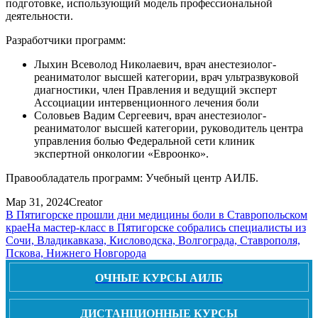
подготовке, использующий модель профессиональной
деятельности.
Разработчики программ:
Лыхин Всеволод Николаевич, врач анестезиолог-
реаниматолог высшей категории, врач ультразвуковой
диагностики, член Правления и ведущий эксперт
Ассоциации интервенционного лечения боли
Соловьев Вадим Сергеевич, врач анестезиолог-
реаниматолог высшей категории, руководитель центра
управления болью Федеральной сети клиник
экспертной онкологии «Евроонко».
Правообладатель программ: Учебный центр АИЛБ.
Мар 31, 2024
Creator
В Пятигорске прошли дни медицины боли в Ставропольском
крае
На мастер-класс в Пятигорске собрались специалисты из
Сочи, Владикавказа, Кисловодска, Волгограда, Ставрополя,
Пскова, Нижнего Новгорода
ОЧНЫЕ КУРСЫ АИЛБ
ДИСТАНЦИОННЫЕ КУРСЫ