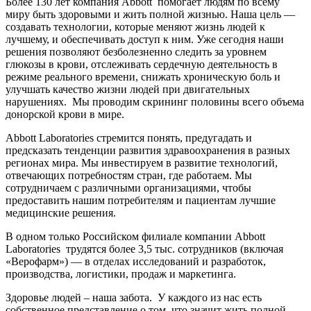
Более 130 лет компания Abbott помогает людям по всему
миру быть здоровыми и жить полной жизнью. Наша цель —
создавать технологии, которые меняют жизнь людей к
лучшему, и обеспечивать доступ к ним. Уже сегодня наши
решения позволяют безболезненно следить за уровнем
глюкозы в крови, отслеживать сердечную деятельность в
режиме реального времени, снижать хроническую боль и
улучшать качество жизни людей при двигательных
нарушениях. Мы проводим скрининг половины всего объема
донорской крови в мире.
Abbott Laboratories стремится понять, предугадать и
предсказать тенденции развития здравоохранения в разных
регионах мира. Мы инвестируем в развитие технологий,
отвечающих потребностям стран, где работаем. Мы
сотрудничаем с различными организациями, чтобы
предоставить нашим потребителям и пациентам лучшие
медицинские решения.
В одном только Российском филиале компании Abbott
Laboratories трудятся более 3,5 тыс. сотрудников (включая
«Верофарм») — в отделах исследований и разработок,
производства, логистики, продаж и маркетинга.
Здоровье людей – наша забота. У каждого из нас есть
собственное представление о том, что значит жить полной