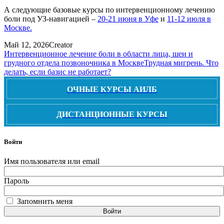
А следующие базовые курсы по интервенционному лечению
боли под УЗ-навигацией –
20-21 июня в Уфе
и
11-12 июля в
Москве.
Май 12, 2026
Creator
Интервенционное лечение боли в области лица, шеи и
грудного отдела позвоночника в Москве
Трудная мигрень. Что
делать, если базис не работает?
ОЧНЫЕ КУРСЫ АИЛБ
ДИСТАНЦИОННЫЕ КУРСЫ
Войти
Имя пользователя или email
Пароль
Запомнить меня
Войти