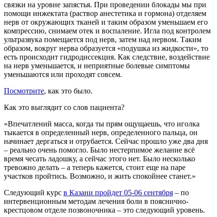
связки на уровне запястья. При проведении блокады мы при
помощи инжектата (раствор анестетика и гормона) отделяем
нерв от окружающих тканей и таким образом уменьшаем его
компрессию, снимаем отек и воспаление. Игла под контролем
ультразвука помещается под нерв, затем над нервом. Таким
образом, вокруг нерва образуется «подушка из жидкости», то
есть происходит гидродиссекция. Как следствие, воздействие
на нерв уменьшается, и неприятные болевые симптомы
уменьшаются или проходят совсем.
Посмотрите
, как это было.
Как это выглядит со слов пациента?
«Впечатлений масса, когда ты прям ощущаешь, что иголка
тыкается в определенный нерв, определенного пальца, он
начинает дергаться и отрубается. Сейчас прошло уже два дня
– реально очень помогло. Было нестерпимое желание всё
время чесать ладошку, а сейчас этого нет. Было несколько
тревожно делать – а теперь кажется, стоит еще на паре
участков пройтись. Возможно, и жить спокойнее станет.»
Следующий курс
в Казани пройдет 05-06 сентября
– по
интервенционным методам лечения боли в пояснично-
крестцовом отделе позвоночника – это следующий уровень.