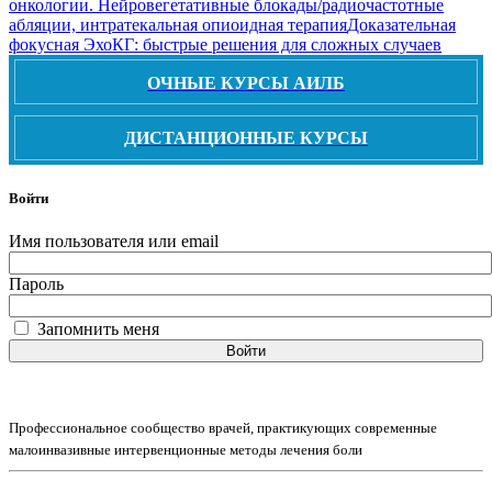
онкологии. Нейровегетативные блокады/радиочастотные
абляции, интратекальная опиоидная терапия
Доказательная
фокусная ЭхоКГ: быстрые решения для сложных случаев
ОЧНЫЕ КУРСЫ АИЛБ
ДИСТАНЦИОННЫЕ КУРСЫ
Войти
Имя пользователя или email
Пароль
Запомнить меня
Войти
Профессиональное сообщество врачей, практикующих современные
малоинвазивные интервенционные методы лечения боли