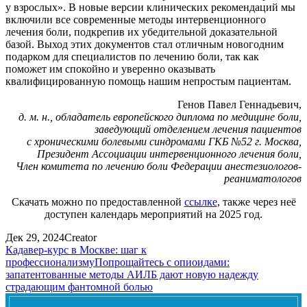
у взрослых». В новые версии клинических рекомендаций мы
включили все современные методы интервенционного
лечения боли, подкрепив их убедительной доказательной
базой. Выход этих документов стал отличным новогодним
подарком для специалистов по лечению боли, так как
поможет им спокойно и уверенно оказывать
квалифицированную помощь нашим непростым пациентам.
Генов Павел Геннадьевич,
д. м. н., обладатель европейского диплома по медицине боли,
заведующий отделением лечения пациентов
с хроническими болевыми синдромами ГКБ №52 г. Москва,
Президент Ассоциации интервенционного лечения боли,
Член комитета по лечению боли Федерации анестезиологов-
реаниматологов
Скачать можно по предоставленной
ссылке
, также через неё
доступен календарь мероприятий на 2025 год.
Дек 29, 2024
Creator
Кадавер-курс в Москве: шаг к
профессионализму
Попрощайтесь с опиоидами:
запатентованные методы АИЛБ дают новую надежду
страдающим фантомной болью