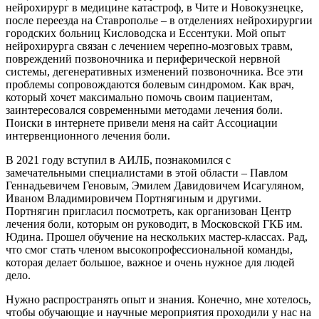
нейрохирург в медицине катастроф, в Чите и Новокузнецке,
после переезда на Ставрополье – в отделениях нейрохирургии
городских больниц Кисловодска и Ессентуки. Мой опыт
нейрохирурга связан с лечением черепно-мозговых травм,
повреждений позвоночника и периферической нервной
системы, дегенеративных изменений позвоночника. Все эти
проблемы сопровождаются болевым синдромом. Как врач,
который хочет максимально помочь своим пациентам,
заинтересовался современными методами лечения боли.
Поиски в интернете привели меня на сайт Ассоциации
интервенционного лечения боли.
В 2021 году вступил в АИЛБ, познакомился с
замечательными специалистами в этой области – Павлом
Геннадьевичем Геновым, Эмилем Давидовичем Исагуляном,
Иваном Владимировичем Портнягиным и другими.
Портнягин пригласил посмотреть, как организован Центр
лечения боли, которым он руководит, в Московской ГКБ им.
Юдина. Прошел обучение на нескольких мастер-классах. Рад,
что смог стать членом высокопрофессиональной команды,
которая делает большое, важное и очень нужное для людей
дело.
Нужно распространять опыт и знания. Конечно, мне хотелось,
чтобы обучающие и научные мероприятия проходили у нас на