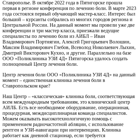
Ставрополье. В октябре 2022 года в Пятигорске прошла
первая в регионе конференция по лечению боли. В марте 2023
года состоялся первый обучающий мастер-класс. Интерес был
большой – курсанты собрались из многих городов региона и
Центральной России. На данный момент мы провели уже две
конференции и три мастер класса, приезжали ведущие
специалисты по лечению боли из АИБЛ – Иван
Владимирович Портнягин, Алексей Григорьевич Волошин,
Максим Владимирович Глебов, Всеволод Николаевич Лыхин,
Дмитрий Викторович Кухно, и другие. Параллельно на базе
ООО «Поликлиника УЗИ 4Д» Пятигорска удалось создать
полноценный Центр лечения боли.
Центр лечения боли ООО «Поликлиника УЗИ 4Д» на данный
момент – единственная клиника лечения боли в
Ставропольском крае?
Наш Центр – «классическая» клиника боли, соответствующая
всем международным требованиям, это клинический центр
АИЛБ. Есть все необходимое оборудование, операционная,
процедурная, междисциплинарная команда специалистов.
Можем оказывать высокотехнологичную помощь с
применением радиочастотной абляции, с использование
рентген и УЗИ-навигации при интервенциях. Клиника
работает как дневной стационар, если требуется