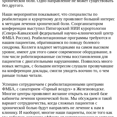
хронической боли. Одно направление не может существовать
без другого.
Наши мероприятия показывают, что специалисты по
реабилитации и курортному делу проявляют большой интерес
к методам лечения хронической боли. Соорганизатором
конференции выступил Пятигорский НИИ курортологии
(Северо-Кавказский федеральный научно-клинический центр
ФМБА России). Реабилитационные программы требуются и
нашим пациентам, обратившимся по поводу болевого
синдрома. Коллеги владеют методиками на самом высоком
уровне, имеют для этого самое современное оборудование, в
том числе роботизированные системы восстановления для
пациентов с двигательными нарушениями. Появилось много
новых методик, с большим интересом слушали прозвучавшие
на конференции доклады, смогли увидеть воочию то, о чем
раньше только читали.
Успешно сотрудничаем с реабилитационными центрами
ФМБА, с санаторием «Горный воздух» в Железноводске.
Многие центры проявляют желание открыть на своей базе
кабинеты лечения хронической боли. Мы обсуждаем и такой
вариант сотрудничества, когда сложных пациентов с
хронической болью будут направлять не лечение к нам в
клинику. И наоборот, многие наши пациенты, после того как