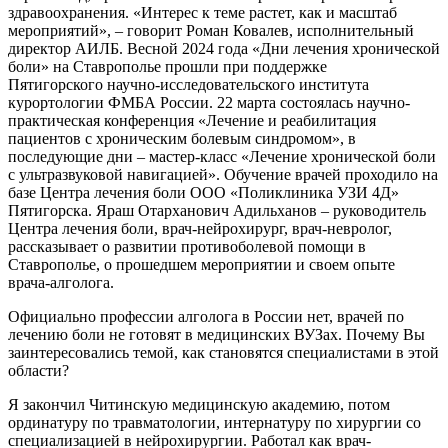
здравоохранения. «Интерес к теме растет, как и масштаб
мероприятий», – говорит Роман Ковалев, исполнительный
директор АИЛБ. Весной 2024 года «Дни лечения хронической
боли» на Ставрополье прошли при поддержке
Пятигорского научно-исследовательского института
курортологии ФМБА России. 22 марта состоялась научно-
практическая конференция «Лечение и реабилитация
пациентов с хроническим болевым синдромом», в
последующие дни – мастер-класс «Лечение хронической боли
с ультразвуковой навигацией». Обучение врачей проходило на
базе Центра лечения боли OOO «Поликлиника УЗИ 4Д»
Пятигорска. Яраш Отарханович Адильханов – руководитель
Центра лечения боли, врач-нейрохирург, врач-невролог,
рассказывает о развитии противоболевой помощи в
Ставрополье, о прошедшем мероприятии и своем опыте
врача-алголога.
Официально профессии алголога в России нет, врачей по
лечению боли не готовят в медицинских ВУЗах. Почему Вы
заинтересовались темой, как становятся специалистами в этой
области?
Я закончил Читинскую медицинскую академию, потом
ординатуру по травматологии, интернатуру по хирургии со
специализацией в нейрохирургии. Работал как врач-