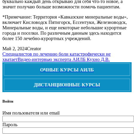
буквально каждый день открываю для себя что-то новое, а
значит получаю больше возможности помочь пациентам.
*Примечание: Территория «Кавказские минеральные воды»,
включает Кисловодск Пятигорск, Ессентуки, Железноводск,
Минеральные воды, и еще некоторые небольшие курортные
города и поселки. По различным данным здесь находится
более 150 лечебно-курортных учреждений.
Май 2, 2024
Creator
Специалистов по лечению боли катастрофически не
хватает
Видео-интервью эксперта АИЛБ Кухно Д.В.
ОЧНЫЕ КУРСЫ АИЛБ
ДИСТАНЦИОННЫЕ КУРСЫ
Войти
Имя пользователя или email
Пароль