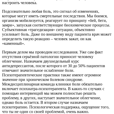
настроить человека.
Подсознательно любая боль, это сигнал об изменениях,
которые могут иметь смертельные последствия. Мы боимся,
организм мобилизуется, реагирует по принципу «бей, беги,
замри», запуская соответствующие биохимические процессы.
Субъективная «трагедизация» ситуации, объективно
усиливает боль. Даже по внешнему виду пациента врач может
определить такую реакцию – человек зажат, он как
«каменный».
Первым делом мы проводим исследования. Уже сам факт
отсутствия серьёзной патологии приносит человеку
облегчение. Назначаем двухнедельный курс
антидепрессантов, после которого от 30 до 50% пациентов
отмечают значительное ослабление боли.
Психотерапевтические практики также имеют огромное
значение при хроническом болевом синдроме.
Междисциплинарная команда клиники боли обязательно
включает психиатра-психотерапевта. В каких-то случаях с
помощью интервенций мы можем полностью решить
проблему, в других, наступает значительное облегчение,
однако боль остается. В втором случае назначаем
психотерапию. Психологическая поддержка, ощущение того,
что ты не один со своей проблемой, очень важно.