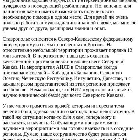
мы добились хорошего эффекта от интервенционных методов,
нуждаются в последующей реабилитации. Но, конечно, для
пациентов важно иметь возможность получить всю
необходимую помощь в одном месте. Для врачей же очень
полезно работать в мультидисциплинарной связке, мы многое
узнаем друг от друга, расширяем знания и опыт.
Ставрополье относится к Северо-Кавказскому федеральному
округу, одному из самых населенных в России. На
относительно небольшой территории проживает порядка 12
млн жителей. В перспективе, наша цель охватить
качественной противоболевой помощью весь Северный
Кавказ. На мероприятия АИЛБ в Ставрополье всегда
приглашаем соседей – Кабардино-Балкарию, Северную
Осетию, Чеченскую Республику, Ингушетию, Дагестан, и с
каждым разом представителей из этих регионов приезжает
все больше. Немаловажно, что НИИ курортологии является
научно-клинической базой для всего Северного Кавказа.
У нас много грамотных врачей, которым интересна тема
лечения боли, однако знаний о методах пока недостаточно. В
такой же ситуации когда-то был я сам, теперь могу и
рассказать, и научить. С обучающими программами и
научными мероприятиями мы готовы выезжать и в соседние
регионы. Думаю, наше сотрудничество будет развиваться
более активно, в том числе благодаря проводимым АИЛБ