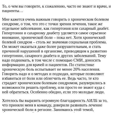
То, о чем вы говорите, к сожалению, часто не знают и врачи, и
пациенты…
Мне кажется очень важным говорить о хроническом болевом
синдроме, о том, что это с точки зрения лечения, такое же
отдельное заболевание, как гипертония или сахарный диабет.
Гипертонии и сахарному диабету уделяется самое серьезное
внимание, хронической боли – пока нет. Хотя хронический
болевой синдром – столь же значимая социальная проблема.
Он может оказаться даже более разрушительным, и стать
причиной нарушений в организме, приводящим к развитию
гипертонии, сахарного диабета и других заболеваний. Тему
надо поднимать, в том числе с помощью СМИ, доносить
информацию для врачей и пациентов. По статистике
хроническую боль испытывает не менее 20% населения.
Говорить надо и о методах и подходах, которые позволяют
избавиться от боли или облегчить ее. Ведь часто, те кто
страдает хроническим болевым синдромом, разуверились в
возможности решить проблему, или просто не знают куда с
ней обратиться. Особенно обидно, если это молодые люди.
Хотелось бы выразить огромную благодарность АИЛБ за то,
что приняли меня в команду, доверили развивать лечение
хронической боли в регионе. Занимаюсь этой темой,