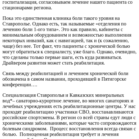
госпитализация, согласовываем лечение нашего пациента со
стационарами региона.
Пока это единственная клиника боли такого уровня на
Ставрополье. Однако есть, так называемые «отделения по
лечению боли 1-ого типа». Это как правило, кабинеты с
минимальным оборудованием и возможностью выполнения
некоторых инвазий, как с навигацией, так и (к сожалению,
чаще) без нее. Тот факт, что пациенты с хронической болью
могут обратиться к специалисту, уже благо. Однако, очевидно,
что сделаны только первые шаги, есть куда развиваться.
Драйвером развития может стать реабилитация.
Связь между реабилитацией и лечением хронической боли
обозначена в самом названии, проходившей в Пятигорске
конференции….
Специализация Ставрополья и Кавказских минеральных
вод*– санаторно-курортное лечение, во многих санаториях и
лечебных учреждениях есть реабилитационные центры. У нас
проходят реабилитацию участники СВО, восстанавливаются
российские спортсмены. В регион со всей страны едут люди с
хроническими заболеваниями, которые часто сопровождаются
болевым синдромом. Процесс восстановления всегда связан с
болью. Полноценная реабилитация требует и лечения