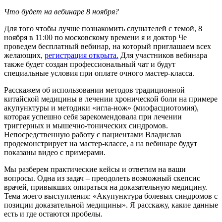
Что будет на вебинаре 8 ноября?
Для того чтобы лучше познакомить слушателей с темой, 8
ноября в 11:00 по московскому времени я и доктор Че
проведем бесплатный вебинар, на который приглашаем всех
желающих,
регистрация открыта.
Для участников вебинара
также будет создан профессиональный чат и будут
специальные условия при оплате очного мастер-класса.
Расскажем об использовании методов традиционной
китайской медицины в лечении хронической боли на примере
акупунктуры и методики «игла-нож» (миофасциотомия),
которая успешно себя зарекомендовала при лечении
триггерных и мышечно-тонических синдромов.
Непосредственную работу с пациентами Владислав
продемонстрирует на мастер-классе, а на вебинаре будут
показаны видео с примерами.
Мы разберем практические кейсы и ответим на ваши
вопросы. Одна из задач – преодолеть возможный скепсис
врачей, привыкших опираться на доказательную медицину.
Тема моего выступления: «Акупунктура болевых синдромов с
позиции доказательной медицины». Я расскажу, какие данные
есть и где остаются пробелы.