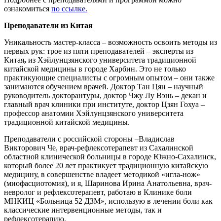
ознакомиться
по ссылке.
Преподаватели из Китая
Уникальность мастер-класса – возможность освоить методы из
первых рук: трое из пяти преподавателей – эксперты из
Китая
,
из Хэйлунцзянского университета традиционной
китайской медицины в городе Харбин. Это не только
практикующие специалисты с огромным опытом – они также
занимаются обучением врачей. Доктор Тан Цян – научный
руководитель докторантуры, доктор Чжу Лу Вэнь – декан и
главный врач клиники при институте, доктор Цзян Гохуа –
профессор анатомии Хэйлунцзянского университета
традиционной китайской медицины.
Преподаватели с российской стороны –Владислав
Викторович Че, врач-рефлексотерапевт из Сахалинской
областной клинической больницы в городе Южно-Сахалинск,
который более 20 лет практикует традиционную китайскую
медицину, в совершенстве владеет методикой «игла-нож»
(миофасциотомия), и я, Шаринова Ирина Анатольевна, врач-
невролог и рефлексотерапевт, работаю в Клинике боли
МНКИЦ «Больница 52 ДЗМ», использую в лечении боли как
классические интервенционные методы, так и
рефлексотерапию.