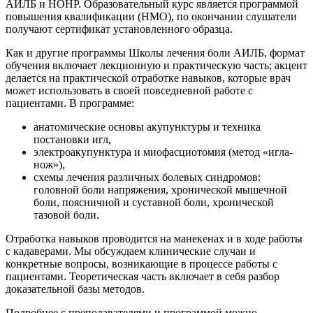
АИЛБ и НОНР. Образовательный курс является программой
повышения квалификации (НМО), по окончании слушатели
получают сертификат установленного образца.
Как и другие программы Школы лечения боли АИЛБ, формат
обучения включает лекционную и практическую часть; акцент
делается на практической отработке навыков, которые врач
может использовать в своей повседневной работе с
пациентами. В программе:
анатомические основы акупунктуры и техника
постановки игл,
электроакупунктура и миофасциотомия (метод «игла-
нож»),
схемы лечения различных болевых синдромов:
головной боли напряжения, хронической мышечной
боли, поясничной и суставной боли, хронической
тазовой боли.
Отработка навыков проводится на манекенах и в ходе работы
с кадаверами. Мы обсуждаем клинические случаи и
конкретные вопросы, возникающие в процессе работы с
пациентами. Теоретическая часть включает в себя разбор
доказательной базы методов.
Подробнее с преподавателями и программой можно