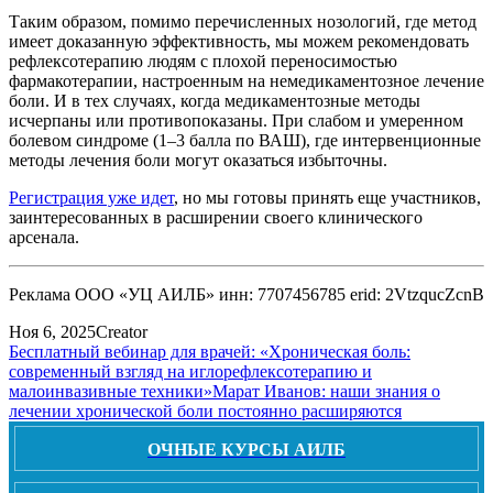
Таким образом, помимо перечисленных нозологий, где метод
имеет доказанную эффективность, мы можем рекомендовать
рефлексотерапию людям с плохой переносимостью
фармакотерапии, настроенным на немедикаментозное лечение
боли. И в тех случаях, когда медикаментозные методы
исчерпаны или противопоказаны. При слабом и умеренном
болевом синдроме (1–3 балла по ВАШ), где интервенционные
методы лечения боли могут оказаться избыточны.
Регистрация уже идет
, но мы готовы принять еще участников,
заинтересованных в расширении своего клинического
арсенала.
Реклама ООО «УЦ АИЛБ» инн: 7707456785 erid: 2VtzqucZcnB
Ноя 6, 2025
Creator
Бесплатный вебинар для врачей: «Хроническая боль:
современный взгляд на иглорефлексотерапию и
малоинвазивные техники»
Марат Иванов: наши знания о
лечении хронической боли постоянно расширяются
ОЧНЫЕ КУРСЫ АИЛБ