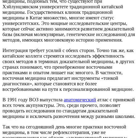
медицины, подобных тем, что существуют при
Хэйлунцзянском университете традиционной китайской
медицины. Государственных клиник традиционной
медицины в Китае множество, многие имеют статус
университетских. Это мощные исследовательские центры,
которые сейчас активно занимаются развитием доказательной
базы (включая молекулярные, генетические исследования) для
методов, имеющих многовековую историю применения.
Интеграция требует усилий с обеих сторон. Точно так же, как
китайские коллеги стремятся исследовать эффективность
своих методов в терминах доказательной медицины, в других
странах понимают, что пренебрежение восточными
практиками и опытом лишает нас многого. В частности,
восточная медицина предлагает инструменты «тонкой
диагностики», которые становятся все более
востребованными на пути к персонализированной медицине.
В 1991 году ВОЗ выпустила
анатомический
атлас с привязкой
всех точек акупунктуры. Это, среди прочего, позволяет
проводить исследования по стандартам доказательной
медицины и исключать разночтения между разными школами.
Так что на сегодняшний день многие практики восточной
медицины, в том числе рефлексотерапия, уже не
рассматриваются как область «альтернативной медицины» –