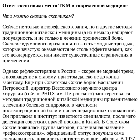
Ответ скептикам: место ТКМ в современной медицине
Что можно сказать скептикам?
Сейчас не только иглорефлексотерапия, но и другие методы
традиционной китайской медицины (а их немало) набирают
популярность, и не только в лечении хронической боли.
Скепсис вдумчивого врача понятен – есть «модные тренды»,
которые зачастую оказываются не столь эффективными, как
это декларируется, или имеют существенные ограничения в
применении.
Однако рефлексотерапия в России – скорее не модный тренд,
а возвращение к старому, при этом далеко не до конца
забытому. Еще при Советском Союзе Борис Васильевич
Петровский, директор Всесоюзного научного центра
хирургии (сейчас РНЦХ им. Петровского) заинтересовался
методами традиционной китайской медицины применительно
к лечению болевых синдромов, в частности
послеоперационной боли и послеоперационных осложнений.
Он пригласил в институт известного специалиста, после чего
делегация советских врачей поехала в Китай. В Советском
Союзе появилась группа методов, получившая название
«рефлексотерапия», официальный статус получила сама
специальность, появились соответствующие кафедры. В 1977