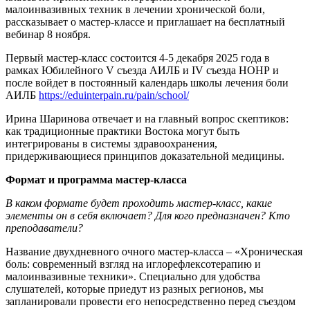
малоинвазивных техник в лечении хронической боли,
рассказывает о мастер-классе и приглашает на бесплатный
вебинар 8 ноября.
Первый мастер-класс состоится 4-5 декабря 2025 года в
рамках Юбилейного V съезда АИЛБ и IV съезда НОНР и
после войдет в постоянный календарь школы лечения боли
АИЛБ
https://eduinterpain.ru/pain/school/
Ирина Шаринова отвечает и на главный вопрос скептиков:
как традиционные практики Востока могут быть
интегрированы в системы здравоохранения,
придерживающиеся принципов доказательной медицины.
Формат и программа мастер-класса
В каком формате будет проходить мастер-класс, какие
элементы он в себя включает? Для кого предназначен? Кто
преподаватели?
Название двухдневного очного мастер-класса – «Хроническая
боль: современный взгляд на иглорефлексотерапию и
малоинвазивные техники». Специально для удобства
слушателей, которые приедут из разных регионов, мы
запланировали провести его непосредственно перед съездом