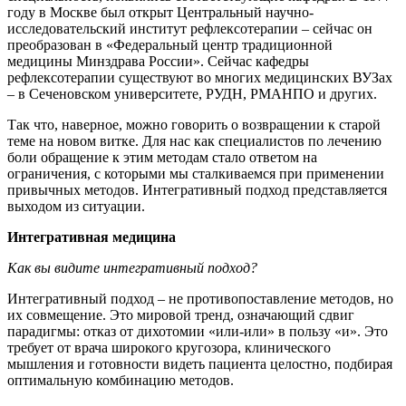
году в Москве был открыт Центральный научно-
исследовательский институт рефлексотерапии – сейчас он
преобразован в «Федеральный центр традиционной
медицины Минздрава России». Сейчас кафедры
рефлексотерапии существуют во многих медицинских ВУЗах
– в Сеченовском университете, РУДН, РМАНПО и других.
Так что, наверное, можно говорить о возвращении к старой
теме на новом витке. Для нас как специалистов по лечению
боли обращение к этим методам стало ответом на
ограничения, с которыми мы сталкиваемся при применении
привычных методов. Интегративный подход представляется
выходом из ситуации.
Интегративная медицина
Как вы видите интегративный подход?
Интегративный подход – не противопоставление методов, но
их совмещение. Это мировой тренд, означающий сдвиг
парадигмы: отказ от дихотомии «или-или» в пользу «и». Это
требует от врача широкого кругозора, клинического
мышления и готовности видеть пациента целостно, подбирая
оптимальную комбинацию методов.