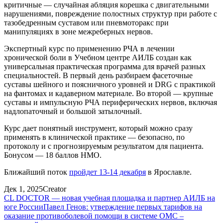
критичные — случайная абляция корешка с двигательными
нарушениями, повреждение полостных структур при работе с
тазобедренным суставом или пневмоторакс при
манипуляциях в зоне межреберных нервов.
Экспертный курс по применению РЧА в лечении
хронической боли в Учебном центре АИЛБ создан как
универсальная практическая программа для врачей разных
специальностей. В первый день разбираем фасеточные
суставы шейного и поясничного уровней и DRG с практикой
на фантомах и кадаверном материале. Во второй — крупные
суставы и импульсную РЧА периферических нервов, включая
надлопаточный и большой затылочный.
Курс дает понятный инструмент, который можно сразу
применять в клинической практике — безопасно, по
протоколу и с прогнозируемым результатом для пациента.
Бонусом — 18 баллов НМО.
Ближайший поток
пройдет 13-14 декабря
в Ярославле.
Дек 1, 2025
Creator
CL DOCTOR — новая учебная площадка и партнер АИЛБ на
юге России
Павел Генов: утверждение первых тарифов на
оказание противоболевой помощи в системе ОМС –