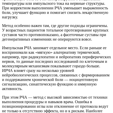
температуры или импульсного тока на нервные структуры.
При корректном выполнении РЧА уменьшает выраженность
боли, улучшает функцию и помогает снизить лекарственную
нагрузку.
Метод особенно важен там, где другие подходы ограничены.
У возрастных пациентов тотальное протезирование крупных
суставов часто противопоказано, а фасеточные суставы при
дегенеративных изменениях не оперируются вовсе.
Импульсная РЧА занимает отдельное место. Если раньше ее
воспринимали как «мягкую» альтернативу термической,
например, при радикулопатии и нейропатиях периферических
нервов, то данные последних исследований по клеточным и
молекулярным механизмам показывают гораздо больше.
ИРЧА влияет сразу на несколько уровней
нейробиологических процессов, связанных с формированием
и поддержанием хронической боли — ноцицептивную
сигнализацию, синаптическую функцию и иммунную
активность.
При этом РЧА — метод с высокой зависимостью от техники
выполнения процедуры и навыков врача. Ошибка в
позиционировании иглы или отклонение от протокола ведут
не только к отсутствию эффекта, но и к рискам. Наиболее