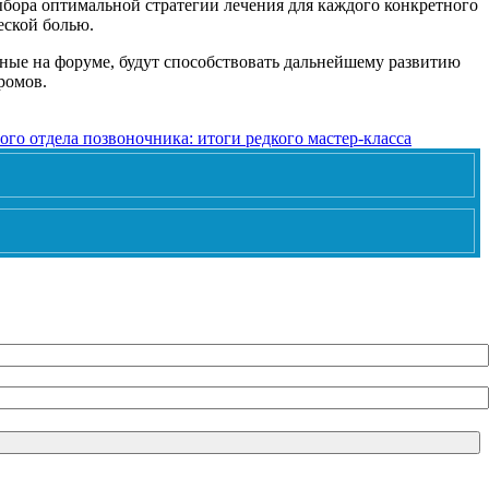
ора оптимальной стратегии лечения для каждого конкретного
еской болью.
нные на форуме, будут способствовать дальнейшему развитию
ромов.
ого отдела позвоночника: итоги редкого мастер-класса