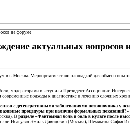
росов на форуме
уждение актуальных вопросов 
ум в г. Москва. Мероприятие стало площадкой для обмена опыт
 боли, модераторами выступили Президент Ассоциации Интерве
и современные подходы к диагностике и лечению сложных хрон
иентов с дегенеративными заболеваниями позвоночника у пс
нвазивные процедуры при наличии формальных показаний?»
осква). В
разделе «Фантомная боль и боль в культе после выс
пали Исагулян Эмиль Давидович (Москва), Шемякина Софья Иго