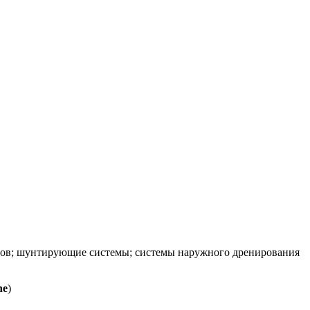
вов; шунтирующие системы; системы наружного дренирования
ne
)