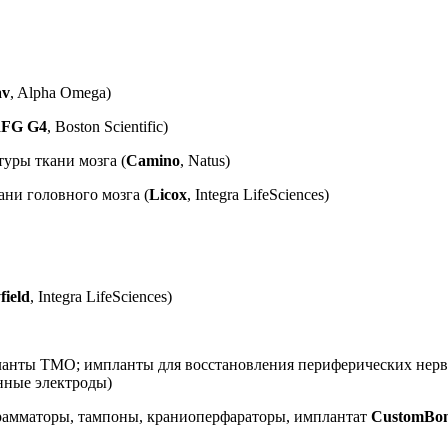
av
, Alpha Omega)
FG G4
, Boston Scientific)
уры ткани мозга (
Camino
, Natus)
ни головного мозга (
Licox
, Integra LifeSciences)
ield
, Integra LifeSciences)
планты ТМО; импланты для восстановления периферических нер
инные электроды)
амматоры, тампоны, краниоперфараторы, имплантат
CustomBo