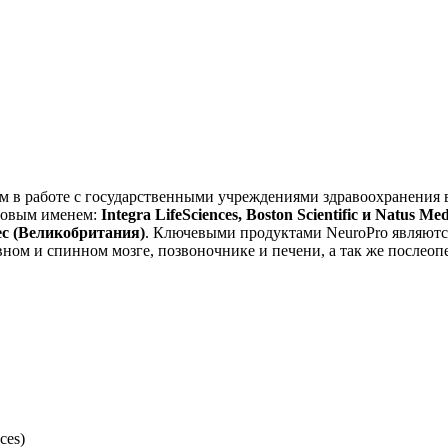
ом в работе с государственными учреждениями здравоохранения 
ровым именем:
Integra LifeSciences,
Boston Scientific и Natus 
tec (Великобритания)
. Ключевыми продуктами NeuroPro являютс
вном и спинном мозге, позвоночнике и печени, а так же после
nces)