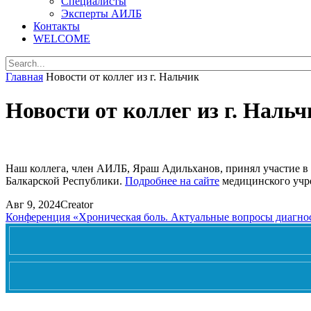
Специалисты
Эксперты АИЛБ
Контакты
WELCOME
Главная
Новости от коллег из г. Нальчик
Новости от коллег из г. Нальч
Наш коллега, член АИЛБ, Яраш Адильханов, принял участие в
Балкарской Республики.
Подробнее на сайте
медицинского учр
Авг 9, 2024
Creator
Конференция «Хроническая боль. Актуальные вопросы диагно