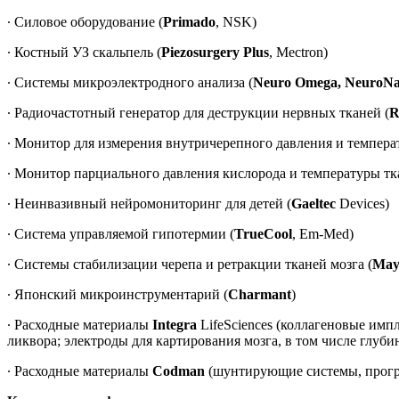
∙ Силовое оборудование (
Primado
, NSK)
∙ Костный УЗ скальпель (
Piezosurgery Plus
, Mectron)
∙ Системы микроэлектродного анализа (
Neuro Omega, NeuroN
∙ Радиочастотный генератор для деструкции нервных тканей (
R
∙ Монитор для измерения внутричерепного давления и температ
∙ Монитор парциального давления кислорода и температуры тка
∙ Неинвазивный нейромониторинг для детей (
Gaeltec
Devices)
∙ Система управляемой гипотермии (
TrueCool
, Em-Med)
∙ Системы стабилизации черепа и ретракции тканей мозга (
Mayf
∙ Японский микроинструментарий (
Charmant
)
∙ Расходные материалы
Integra
LifeSciences (коллагеновые им
ликвора; электроды для картирования мозга, в том числе глуб
∙ Расходные материалы
Codman
(шунтирующие системы, прогр