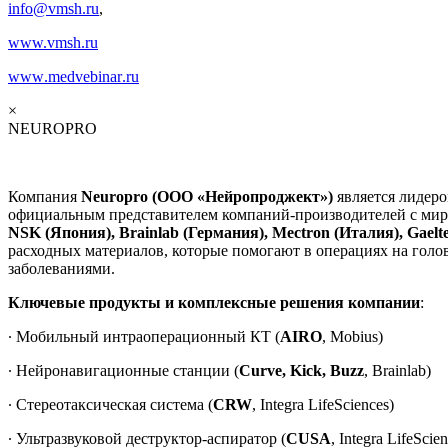
info@vmsh.ru
,
www.vmsh.ru
www
.
medvebinar
.
ru
×
NEUROPRO
Компания
Neuropro (ООО «Нейропроджект»)
является лидер
официальным представителем компаний-производителей с ми
NSK (Япония), Brainlab (Германия), Mectron (Италия), Gael
расходных материалов, которые помогают в операциях на голо
заболеваниями.
Ключевые продукты и комплексные решения компании
:
∙ Мобильный интраоперационный КТ (
AIRO
, Mobius)
∙ Нейронавигационные станции (
Curve, Kick, Buzz
, Brainlab)
∙ Стереотаксическая система (
CRW
, Integra LifeSciences)
∙ Ультразвуковой деструктор-аспиратор (
CUSA
, Integra LifeScie