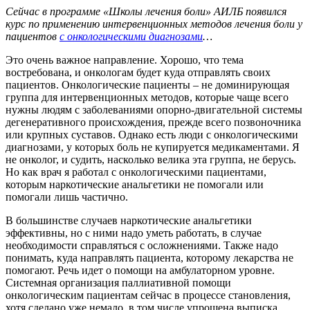
Сейчас в программе «Школы лечения боли» АИЛБ появился
курс по применению интервенционных методов лечения боли у
пациентов
с онкологическими диагнозами
…
Это очень важное направление. Хорошо, что тема
востребована, и онкологам будет куда отправлять своих
пациентов. Онкологические пациенты – не доминирующая
группа для интервенционных методов, которые чаще всего
нужны людям с заболеваниями опорно-двигательной системы
дегенеративного происхождения, прежде всего позвоночника
или крупных суставов. Однако есть люди с онкологическими
диагнозами, у которых боль не купируется медикаментами. Я
не онколог, и судить, насколько велика эта группа, не берусь.
Но как врач я работал с онкологическими пациентами,
которым наркотические анальгетики не помогали или
помогали лишь частично.
В большинстве случаев наркотические анальгетики
эффективны, но с ними надо уметь работать, в случае
необходимости справляться с осложнениями. Также надо
понимать, куда направлять пациента, которому лекарства не
помогают. Речь идет о помощи на амбулаторном уровне.
Системная организация паллиативной помощи
онкологическим пациентам сейчас в процессе становления,
хотя сделано уже немало, в том числе упрощена выписка