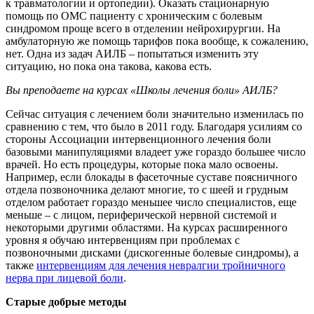
к травматологии и ортопедии). Оказать стационарную
помощь по ОМС пациенту с хроническим с болевым
синдромом проще всего в отделении нейрохирургии. На
амбулаторную же помощь тарифов пока вообще, к сожалению,
нет. Одна из задач АИЛБ – попытаться изменить эту
ситуацию, но пока она такова, какова есть.
Вы преподаете на курсах «Школы лечения боли» АИЛБ?
Сейчас ситуация с лечением боли значительно изменилась по
сравнению с тем, что было в 2011 году. Благодаря усилиям со
стороны Ассоциации интервенционного лечения боли
базовыми манипуляциями владеет уже гораздо большее число
врачей. Но есть процедуры, которые пока мало освоены.
Например, если блокады в фасеточные суставе поясничного
отдела позвоночника делают многие, то с шеей и грудным
отделом работает гораздо меньшее число специалистов, еще
меньше – с лицом, периферической нервной системой и
некоторыми другими областями. На курсах расширенного
уровня я обучаю интервенциям при проблемах с
позвоночными дисками (дискогенные болевые синдромы), а
также
интервенциям для лечения невралгии тройничного
нерва при лицевой боли
.
Старые добрые методы