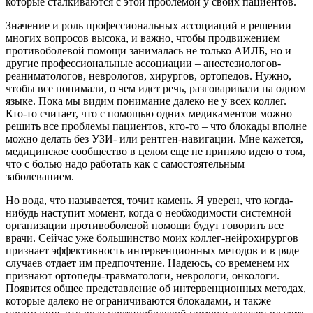
которые сталкиваются с этой проблемой у своих пациентов.
Значение и роль профессиональных ассоциаций в решении
многих вопросов высока, и важно, чтобы продвижением
противоболевой помощи занималась не только АИЛБ, но и
другие профессиональные ассоциации – анестезиологов-
реаниматологов, неврологов, хирургов, ортопедов. Нужно,
чтобы все понимали, о чем идет речь, разговаривали на одном
языке. Пока мы видим понимание далеко не у всех коллег.
Кто-то считает, что с помощью одних медикаментов можно
решить все проблемы пациентов, кто-то – что блокады вполне
можно делать без УЗИ- или рентген-навигации. Мне кажется,
медицинское сообщество в целом еще не приняло идею о том,
что с болью надо работать как с самостоятельным
заболеванием.
Но вода, что называется, точит камень. Я уверен, что когда-
нибудь наступит момент, когда о необходимости системной
организации противоболевой помощи будут говорить все
врачи. Сейчас уже большинство моих коллег-нейрохирургов
признает эффективность интервенционных методов и в ряде
случаев отдает им предпочтение. Надеюсь, со временем их
признают ортопеды-травматологи, неврологи, онкологи.
Появится общее представление об интервенционных методах,
которые далеко не ограничиваются блокадами, и также