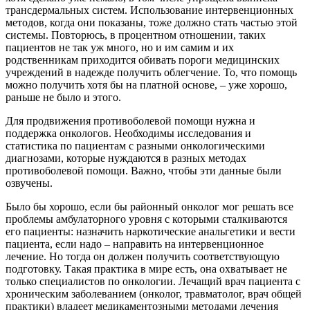
трансдермальных систем. Использование интервенционных
методов, когда они показаны, тоже должно стать частью этой
системы. Повторюсь, в процентном отношении, таких
пациентов не так уж много, но и им самим и их
родственникам приходится обивать пороги медицинских
учреждений в надежде получить облегчение. То, что помощь
можно получить хотя бы на платной основе, – уже хорошо,
раньше не было и этого.
Для продвижения противоболевой помощи нужна и
поддержка онкологов. Необходимы исследования и
статистика по пациентам с разными онкологическими
диагнозами, которые нуждаются в разных методах
противоболевой помощи. Важно, чтобы эти данные были
озвучены.
Было бы хорошо, если бы районный онколог мог решать все
проблемы амбулаторного уровня с которыми сталкиваются
его пациенты: назначить наркотические анальгетики и вести
пациента, если надо – направить на интервенционное
лечение. Но тогда он должен получить соответствующую
подготовку. Такая практика в мире есть, она охватывает не
только специалистов по онкологии. Лечащий врач пациента с
хроническим заболеванием (онколог, травматолог, врач общей
практики) владеет медикаментозными методами лечения