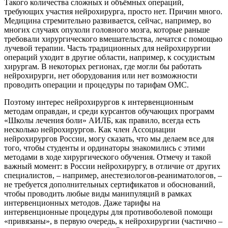
Такого количества сложных и объёмных операций,
требующих участия нейрохирурга, просто нет. Причин много.
Медицина стремительно развивается, сейчас, например, во
многих случаях опухоли головного мозга, которые раньше
требовали хирургического вмешательства, лечатся с помощью
лучевой терапии. Часть традиционных для нейрохирургии
операций уходит в другие области, например, к сосудистым
хирургам. В некоторых регионах, где могли бы работать
нейрохирурги, нет оборудования или нет возможности
проводить операции и процедуры по тарифам ОМС.
Поэтому интерес нейрохирургов к интервенционным
методам оправдан, и среди курсантов обучающих программ
«Школы лечения боли» АИЛБ, как правило, всегда есть
несколько нейрохирургов. Как член Ассоциации
нейрохирургов России, могу сказать, что мы делаем все для
того, чтобы студенты и ординаторы знакомились с этими
методами в ходе хирургического обучения. Отмечу и такой
важный момент: в России нейрохирургу, в отличие от других
специалистов, – например, анестезиологов-реаниматологов, –
не требуется дополнительных сертификатов и обоснований,
чтобы проводить любые виды манипуляций в рамках
интервенционных методов. Даже тарифы на
интервенционные процедуры для противоболевой помощи
«привязаны», в первую очередь, к нейрохирургии (частично –