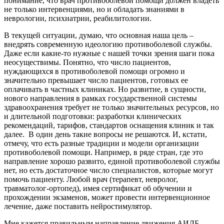
понимание, что врач противоболевой помощи должен владеть
не только интервенциями, но и обладать знаниями в
неврологии, психиатрии, реабилитологии.
В текущей ситуации, думаю, что основная наша цель –
внедрять современную идеологию противоболевой службы.
Даже если какие-то нужные с нашей точки зрения шаги пока
неосуществимы. Понятно, что число пациентов,
нуждающихся в противоболевой помощи огромно и
значительно превышает число пациентов, готовых ее
оплачивать в частных клиниках. Но развитие, в сущности,
нового направления в рамках государственной системы
здравоохранения требует не только значительных ресурсов, но
и длительной подготовки: разработки клинических
рекомендаций, тарифов, стандартов оснащения клиник и так
далее. В один день такие вопросы не решаются. И, кстати,
отмечу, что есть разные традиции и модели организации
противоболевой помощи. Например, в ряде стран, где это
направление хорошо развито, единой противоболевой службы
нет, но есть достаточное число специалистов, которые могут
помочь пациенту. Любой врач (терапевт, невролог,
травматолог-ортопед), имея сертификат об обучении и
прохождении экзаменов, может провести интервенционное
лечение, даже поставить нейростимулятор.
Мне кажется правильным направление движения АИЛБ.