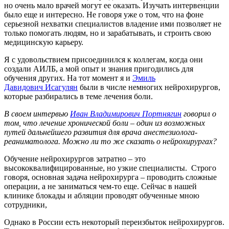
но очень мало врачей могут ее оказать. Изучать интервенции
было еще и интересно. Не говоря уже о том, что на фоне
серьезной нехватки специалистов владение ими позволяет не
только помогать людям, но и зарабатывать, и строить свою
медицинскую карьеру.
Я с удовольствием присоединился к коллегам, когда они
создали АИЛБ, а мой опыт и знания пригодились для
обучения других. На тот момент я и
Эмиль
Давидович Исагулян
были в числе немногих нейрохирургов,
которые разбирались в теме лечения боли.
В своем интервью
Иван Владимирович Портнягин
говорил о
том, что лечение хронической боли – один из возможных
путей дальнейшего развития для врача анестезиолога-
реаниматолога. Можно ли то же сказать о нейрохирургах?
Обучение нейрохирургов затратно – это
высококвалифицированные, но узкие специалисты. Строго
говоря, основная задача нейрохирурга – проводить сложные
операции, а не заниматься чем-то еще. Сейчас в нашей
клинике блокады и абляции проводят обученные мною
сотрудники,
Однако в России есть некоторый переизбыток нейрохирургов.