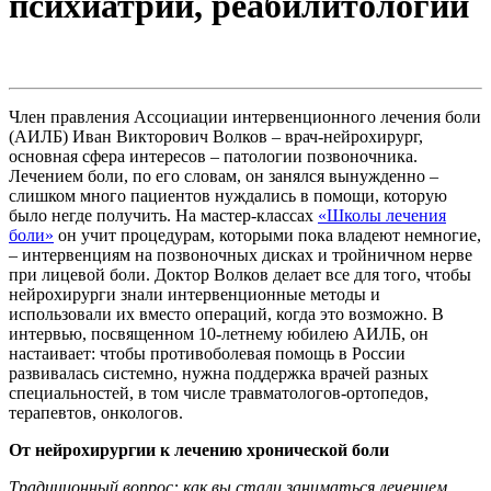
психиатрии, реабилитологии
Член правления Ассоциации интервенционного лечения боли
(АИЛБ) Иван Викторович Волков – врач-нейрохирург,
основная сфера интересов – патологии позвоночника.
Лечением боли, по его словам, он занялся вынужденно –
слишком много пациентов нуждались в помощи, которую
было негде получить. На мастер-классах
«Школы лечения
боли»
он учит процедурам, которыми пока владеют немногие,
– интервенциям на позвоночных дисках и тройничном нерве
при лицевой боли. Доктор Волков делает все для того, чтобы
нейрохирурги знали интервенционные методы и
использовали их вместо операций, когда это возможно. В
интервью, посвященном 10-летнему юбилею АИЛБ, он
настаивает: чтобы противоболевая помощь в России
развивалась системно, нужна поддержка врачей разных
специальностей, в том числе травматологов-ортопедов,
терапевтов, онкологов.
От нейрохирургии к лечению хронической боли
Традиционный вопрос: как вы стали заниматься лечением