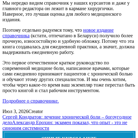
Мы нередко видим справочник у наших курсантов и даже у
главного редактора он лежит в кармане хирургички.
Наверное, это лучшая оценка для любого медицинского
издания.
Поэтому отдельно радуемся тому, что
новое издание
справочника
(кстати, отпечатано в Беларуси) получило более
прочную, износостойкую и удобную обложку. Потому что эта
книга создавалась для ежедневной практики, а значит, должна
выдерживать ежедневную работу.
Это первое отечественное краткое руководство по
современной медицине боли, написанное врачами, которые
сами ежедневно принимают пациентов с хронической болью
и обучают этому других специалистов. И мы очень хотим,
чтобы через какое-то время ваш экземпляр тоже перестал быть
просто книгой и стал рабочим инструментом.
Подробнее о справочнике.
Июл 3, 2026
Creator
Сергей Кондратов: лечение хронической боли – богоугодное
дело
Александр Ерохин: экзамен показал, что опыт - это не
синоним системности