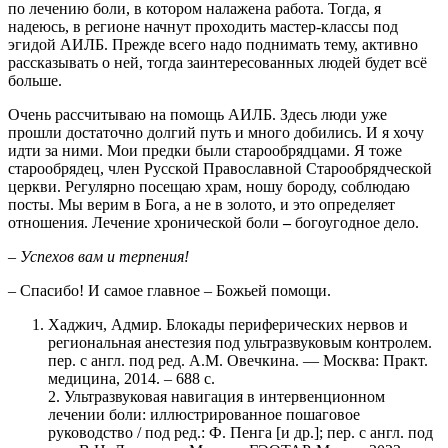
по лечению боли, в котором налажена работа. Тогда, я
надеюсь, в регионе начнут проходить мастер-классы под
эгидой АИЛБ. Прежде всего надо поднимать тему, активно
рассказывать о ней, тогда заинтересованных людей будет всё
больше.
Очень рассчитываю на помощь АИЛБ. Здесь люди уже
прошли достаточно долгий путь и много добились. И я хочу
идти за ними. Мои предки были старообрядцами. Я тоже
старообрядец, член Русской Православной Старообрядческой
церкви. Регулярно посещаю храм, ношу бороду, соблюдаю
посты. Мы верим в Бога, а не в золото, и это определяет
отношения. Лечение хронической боли
–
богоугодное дело.
–
Успехов вам и терпения!
– Спасибо! И самое главное – Божьей помощи.
Хаджич, Адмир. Блокады периферических нервов и
региональная анестезия под ультразвуковым контролем.
пер. с англ. под ред. А.М. Овечкина. — Москва: Практ.
медицина, 2014. – 688 с.
2. Ультразвуковая навигация в интервенционном
лечении боли: иллюстрированное пошаговое
руководство / под ред.: Ф. Пенга [и др.]; пер. с англ. под