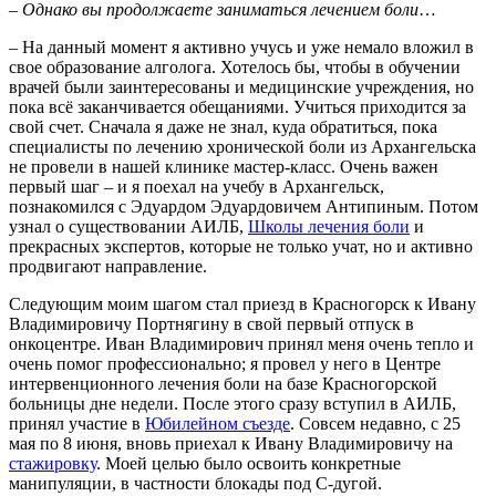
–
Однако вы продолжаете заниматься лечением боли
…
– На данный момент я активно учусь и уже немало вложил в
свое образование алголога. Хотелось бы, чтобы в обучении
врачей были заинтересованы и медицинские учреждения, но
пока всё заканчивается обещаниями. Учиться приходится за
свой счет. Сначала я даже не знал, куда обратиться, пока
специалисты по лечению хронической боли из Архангельска
не провели в нашей клинике мастер-класс. Очень важен
первый шаг – и я поехал на учебу в Архангельск,
познакомился с Эдуардом Эдуардовичем Антипиным. Потом
узнал о существовании АИЛБ,
Школы лечения боли
и
прекрасных экспертов, которые не только учат, но и активно
продвигают направление.
Следующим моим шагом стал приезд в Красногорск к Ивану
Владимировичу Портнягину в свой первый отпуск в
онкоцентре. Иван Владимирович принял меня очень тепло и
очень помог профессионально; я провел у него в Центре
интервенционного лечения боли на базе Красногорской
больницы дне недели. После этого сразу вступил в АИЛБ,
принял участие в
Юбилейном съезде
. Совсем недавно, с 25
мая по 8 июня, вновь приехал к Ивану Владимировичу на
стажировку
. Моей целью было освоить конкретные
манипуляции, в частности блокады под С-дугой.