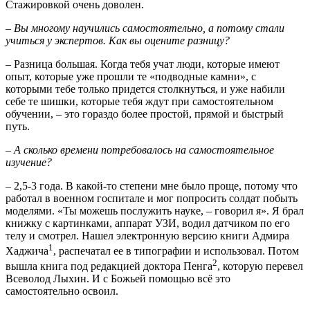
Стажировкой очень доволен.
–
Вы многому научились самостоятельно, а потому стали
учиться у экспертов. Как вы оцените разницу?
– Разница большая. Когда тебя учат люди, которые имеют
опыт, которые уже прошли те «подводные камни», с
которыми тебе только придется столкнуться, и уже набили
себе те шишки, которые тебя ждут при самостоятельном
обучении, – это гораздо более простой, прямой и быстрый
путь.
–
А сколько времени потребовалось на самостоятельное
изучение?
– 2,5-3 года. В какой-то степени мне было проще, потому что
работал в военном госпитале и мог попросить солдат побыть
моделями. «Ты можешь послужить науке, – говорил я». Я брал
книжку с картинками, аппарат УЗИ, водил датчиком по его
телу и смотрел. Нашел электронную версию книги Адмира
1
Хаджича
, распечатал ее в типографии и использовал. Потом
2
вышла книга под редакцией доктора Пенга
, которую перевел
Всеволод Лыхин. И с Божьей помощью всё это
самостоятельно освоил.