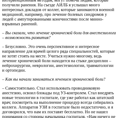
интервенционным методам, могут помочь людям, которые
получили ранения. На съезде АИЛБ я услышал много
интересных докладов от коллег, которые занимаются военной
медициной, например, про лечение болевых синдромов у
людей с ампутированными конечностями после минно-
взрывных ранений.
–
Вы сказали, что лечение хронической боли для анестезиолога
– возможность развития?
– Безусловно. Это очень перспективное и интересное
направление для врачей целого ряда специальностей, которые
не хотят стоять на месте. Учиться нужно многому, ведь
лечение хронической боли находится на стыке дисциплин –
нейрохирургии, неврологии, анестезиологии, травматологии
и ортопедии.
–
Как вы начали заниматься лечением хронической боли?
–
Самостоятельно. Стал использовать проводниковую
анестезию, освоил блокады под УЗ-контролем. Стал внедрять
новые технологии в госпитале, где уже работал как штатский
врач; посмотреть на выполнение процедур всегда собирались
коллеги. Аппаратов УЗИ в госпитале было недостаточно, и я
договорился, что нам их поставят бесплатно. Но не нашел
понимания со стороны начальника госпиталя. «Нам ничего не