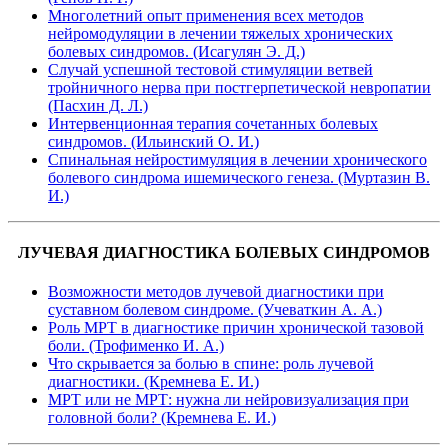
Многолетний опыт применения всех методов
нейромодуляции в лечении тяжелых хронических
болевых синдромов. (Исагулян Э. Д.)
Случай успешной тестовой стимуляции ветвей
тройничного нерва при постгерпетической невропатии
(Пасхин Д. Л.)
Интервенционная терапия сочетанных болевых
синдромов. (Ильинский О. И.)
Спинальная нейростимуляция в лечении хронического
болевого синдрома ишемического генеза. (Муртазин В.
И.)
ЛУЧЕВАЯ ДИАГНОСТИКА БОЛЕВЫХ СИНДРОМОВ
Возможности методов лучевой диагностики при
суставном болевом синдроме. (Учеваткин А. А.)
Роль МРТ в диагностике причин хронической тазовой
боли. (Трофименко И. А.)
Что скрывается за болью в спине: роль лучевой
диагностики. (Кремнева Е. И.)
МРТ или не МРТ: нужна ли нейровизуализация при
головной боли? (Кремнева Е. И.)