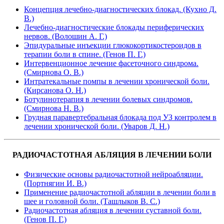
Концепция лечебно-диагностических блокад. (Кухно Д.
В.)
Лечебно-диагностические блокады периферических
нервов. (Волошин А. Г.)
Эпидуральные инъекции глюкокортикостероидов в
терапии боли в спине. (Генов П. Г.)
Интервенционное лечение фасеточного синдрома.
(Смирнова О. В.)
Интратекальные помпы в лечении хронической боли.
(Кирсанова О. Н.)
Ботулинотерапия в лечении болевых синдромов.
(Смирнова Н. В.)
Грудная паравертебральная блокада под УЗ контролем в
лечении хронической боли. (Уваров Д. Н.)
РАДИОЧАСТОТНАЯ АБЛЯЦИЯ В ЛЕЧЕНИИ БОЛИ
Физические основы радиочастотной нейроабляции.
(Портнягин И. В.)
Применение радиочастотной абляции в лечении боли в
шее и головной боли. (Ташлыков В. С.)
Радиочастотная абляция в лечении суставной боли.
(Генов П. Г.)