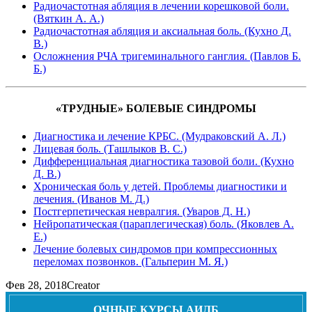
Радиочастотная абляция в лечении корешковой боли.
(Вяткин А. А.)
Радиочастотная абляция и аксиальная боль. (Кухно Д.
В.)
Осложнения РЧА тригеминального ганглия. (Павлов Б.
Б.)
«ТРУДНЫЕ» БОЛЕВЫЕ СИНДРОМЫ
Диагностика и лечение КРБС. (Мудраковский А. Л.)
Лицевая боль. (Ташлыков В. С.)
Дифференциальная диагностика тазовой боли. (Кухно
Д. В.)
Хроническая боль у детей. Проблемы диагностики и
лечения. (Иванов М. Д.)
Постгерпетическая невралгия. (Уваров Д. Н.)
Нейропатическая (параплегическая) боль. (Яковлев А.
Е.)
Лечение болевых синдромов при компрессионных
переломах позвонков. (Гальперин М. Я.)
Фев 28, 2018
Creator
ОЧНЫЕ КУРСЫ АИЛБ