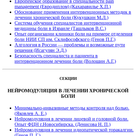
Европейское образование в специальности pain
management (Евродиплом) (Кахаравилье Х.П.)
Обоснование применения интервенционных методик в
лечении хронической боли (Кукушкин М.Л.)
Система обучения специалистов интервенционной
медицины боли в Израиле (Ташлыков В.С.)
Опыт организации клиники боли на примере отделения
боли НИИ СП им. Склифософского (Генов П.Г.)
Алгология в России — проблемы и возможные пути
решения (Исагулян Э.Д.)
Безопасность специалиста и пациента в
интервенционном лечении боли (Волошин А.Г.)
СЕКЦИИ
НЕЙРОМОДУЛЯЦИЯ В ЛЕЧЕНИИ ХРОНИЧЕСКОЙ
БОЛИ
Минимально-инвазивные методы контроля над болью.
(Яковлев А. Е.)
Нейромодуляция в лечении лицевой и головной боли.
Опыт ФЦН г.Новосибирска. (Денисова Н. П.)
Нейромодуляция в лечении идиопатической торакалгии.
(Генов П. Г.)